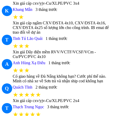
Xin giá cáp cxv/yjv-Cu/XLPE/PVC 3x4
Khang Mẫn
3 tháng trước
K
★★
Xin giá cáp ngầm CXV/DSTA 4x10, CXV/DSTA 4x16,
CXV/DSTA 4x25 số lượng lớn cho công trình. IB emai để
trao đổi về dự án
Tinh Tú Lão Quái
1 tháng trước
T
★★★
Xin giá Dây điện mềm RVV/VCTF/VCSF/VCm -
Cu/PVC/PVC 4x10
Anh Hùng Xạ Điêu
1 tháng trước
A
★★★
Có giao hàng về Đà Nẵng không bạn? Cước phí thế nào.
Mình có nhà xe về Sơn trà và nhận ship cod không bạn
Quách Tĩnh
2 tháng trước
Q
★★★★★
Xin giá cáp cxv/yjv-Cu/XLPE/PVC 2x4
Thạch Trung Ngọc
3 tháng trước
T
★★★★★