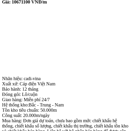
Giá:
10671100
VNĐ/m
Nhãn hiệu: cadi-vina
Xuất xứ: Cáp điện Việt Nam
Bảo hành: 12 tháng
Đóng gói: Lô/cuộn
Giao hàng: Miễn phí 24/7
Hệ thống kho:Bắc - Trung - Nam
Tồn kho tiêu chuẩn: 50.000m
Công suất: 20.000m/ngày
Mua hàng: Đơn giá dự toán, chưa bao gồm mức chiết khấu hệ
thống, chiết khấu số lượng, chiết khấu thị trường, chiết khấu tồn kho