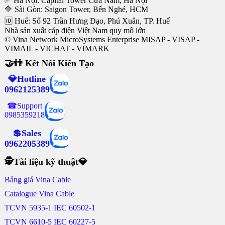
✅ Hà Nội: Capital Tower Cửa Nam, Hà Nội
🔷 Sài Gòn: Saigon Tower, Bến Nghé, HCM
🆔 Huế: Số 92 Trần Hưng Đạo, Phú Xuân, TP. Huế
Nhà sản xuất cáp điện Việt Nam quy mô lớn
© Vina Network MicroSystems Enterprise MISAP - VISAP -
VIMAIL - VICHAT - VIMARK
🤝👬 Kết Nối Kiến Tạo
💎Hotline
0962125389
☎Support
0985359218
💲Sales
0962205389
🕵Tài liệu kỹ thuật💎
Bảng giá Vina Cable
Catalogue Vina Cable
TCVN 5935-1 IEC 60502-1
TCVN 6610-5 IEC 60227-5