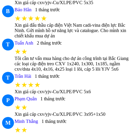
Xin giá cáp cxv/yjv-Cu/XLPE/PVC 5x35
Bảo Hân
1 tháng trước
B
★★★★★
Xin giá đấu thầu cáp điện Việt Nam cadi-vina điện lực Bắc
Ninh. Gửi mình hồ sơ năng lực và catalogue. Cho mình xin
chiết khấu mua dự án
Tuấn Anh
2 tháng trước
T
★★
Tôi cần tư vấn mua hàng cho dự án công trình tại Bắc Giang
các loại cáp điện treo CXV 1x240, 1x300, 1x185, ngầm
cxv/dsta 4x10, 4x16, 4x25 loại 1 lõi, cáp 5 lõi YJV 5x6
Trần Hải
1 tháng trước
T
★★★★
Xin giá cáp cxv/yjv-Cu/XLPE/PVC 5x6
Phạm Quân
1 tháng trước
P
★★
Xin giá cáp cxv/yjv-Cu/XLPE/PVC 3x95+1x50
Minh Thắng
1 tháng trước
M
★★