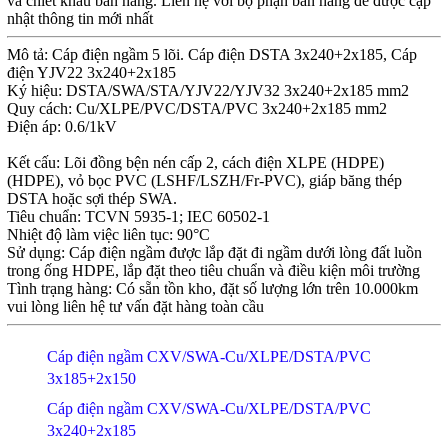
và chiết khấu bán hàng. Liên hệ với bộ phận bán hàng để được cập
nhật thông tin mới nhất
Mô tả: Cáp điện ngầm 5 lõi. Cáp điện DSTA 3x240+2x185, Cáp
điện YJV22 3x240+2x185
Ký hiệu: DSTA/SWA/STA/YJV22/YJV32 3x240+2x185 mm2
Quy cách: Cu/XLPE/PVC/DSTA/PVC 3x240+2x185 mm2
Điện áp: 0.6/1kV
Kết cấu: Lõi đồng bện nén cấp 2, cách điện XLPE (HDPE)
(HDPE), vỏ bọc PVC (LSHF/LSZH/Fr-PVC), giáp băng thép
DSTA hoặc sợi thép SWA.
Tiêu chuẩn: TCVN 5935-1; IEC 60502-1
Nhiệt độ làm việc liên tục: 90°C
Sử dụng: Cáp điện ngầm được lắp đặt đi ngầm dưới lòng đất luồn
trong ống HDPE, lắp đặt theo tiêu chuẩn và điều kiện môi trường
Tình trạng hàng: Có sẵn tồn kho, đặt số lượng lớn trên 10.000km
vui lòng liên hệ tư vấn đặt hàng toàn cầu
Cáp điện ngầm CXV/SWA-Cu/XLPE/DSTA/PVC
3x185+2x150
Cáp điện ngầm CXV/SWA-Cu/XLPE/DSTA/PVC
3x240+2x185