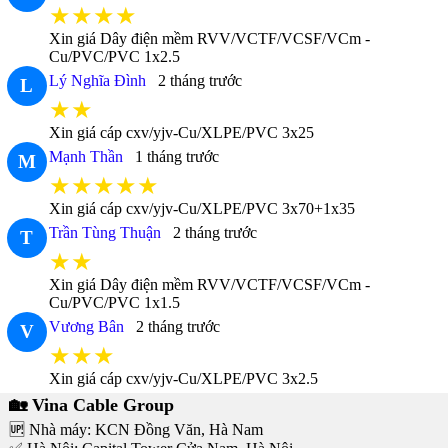
★★★★
Xin giá Dây điện mềm RVV/VCTF/VCSF/VCm -
Cu/PVC/PVC 1x2.5
Lý Nghĩa Đình
2 tháng trước
L
★★
Xin giá cáp cxv/yjv-Cu/XLPE/PVC 3x25
Mạnh Thần
1 tháng trước
M
★★★★★
Xin giá cáp cxv/yjv-Cu/XLPE/PVC 3x70+1x35
Trần Tùng Thuận
2 tháng trước
T
★★
Xin giá Dây điện mềm RVV/VCTF/VCSF/VCm -
Cu/PVC/PVC 1x1.5
Vương Bân
2 tháng trước
V
★★★
Xin giá cáp cxv/yjv-Cu/XLPE/PVC 3x2.5
🏡 Vina Cable Group
🆙 Nhà máy: KCN Đồng Văn, Hà Nam