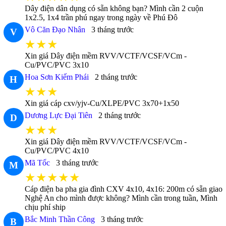
Dây điện dân dụng có sẵn không bạn? Mình cần 2 cuộn
1x2.5, 1x4 trần phú ngay trong ngày về Phú Đô
Vô Căn Đạo Nhân
3 tháng trước
V
★★★
Xin giá Dây điện mềm RVV/VCTF/VCSF/VCm -
Cu/PVC/PVC 3x10
Hoa Sơn Kiếm Phái
2 tháng trước
H
★★★
Xin giá cáp cxv/yjv-Cu/XLPE/PVC 3x70+1x50
Dương Lực Đại Tiên
2 tháng trước
D
★★★
Xin giá Dây điện mềm RVV/VCTF/VCSF/VCm -
Cu/PVC/PVC 4x10
Mã Tốc
3 tháng trước
M
★★★★★
Cáp điện ba pha gia đình CXV 4x10, 4x16: 200m có sẵn giao
Nghệ An cho mình được không? Mình cần trong tuần, Mình
chịu phí ship
Bắc Minh Thần Công
3 tháng trước
B