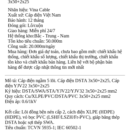
Nhãn hiệu: Vina Cable
Xuất xứ: Cáp điện Việt Nam
Bảo hành: 12 tháng
Đóng gói: Lô/cuộn
Giao hàng: Miễn phí 24/7
Hệ thống kho:Bắc - Trung - Nam
Tồn kho tiêu chuẩn: 50.000m
Công suất: 20.000m/ngày
Mua hàng: Đơn giá dự toán, chưa bao gồm mức chiết khấu hệ
thống, chiết khấu số lượng, chiết khấu thị trường, chiết khấu
tồn kho và chiết khấu bán hàng. Liên hệ với bộ phận bán
hàng để được cập nhật thông tin mới nhất
Mô tả: Cáp điện ngầm 5 lõi. Cáp điện DSTA 3x50+2x25, Cáp
điện YJV22 3x50+2x25
Ký hiệu: DSTA/SWA/STA/YJV22/YJV32 3x50+2x25 mm2
Quy cách: Cu/XLPE/PVC/DSTA/PVC 3x50+2x25 mm2
Điện áp: 0.6/1kV
Kết cấu: Lõi đồng bện nén cấp 2, cách điện XLPE (HDPE)
(HDPE), vỏ bọc PVC (LSHF/LSZH/Fr-PVC), giáp băng thép
DSTA hoặc sợi thép SWA.
Tiêu chuẩn: TCVN 5935-1; IEC 60502-1