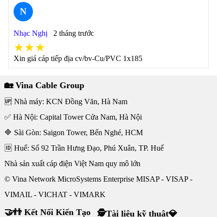
N
Nhạc Nghị
2 tháng trước
★★★
Xin giá cáp tiếp địa cv/bv-Cu/PVC 1x185
🏡 Vina Cable Group
🆙 Nhà máy: KCN Đồng Văn, Hà Nam
✅ Hà Nội: Capital Tower Cửa Nam, Hà Nội
🔷 Sài Gòn: Saigon Tower, Bến Nghé, HCM
🆔 Huế: Số 92 Trần Hưng Đạo, Phú Xuân, TP. Huế
Nhà sản xuất cáp điện Việt Nam quy mô lớn
© Vina Network MicroSystems Enterprise MISAP - VISAP -
VIMAIL - VICHAT - VIMARK
🤝👬 Kết Nối Kiến Tạo
🕵Tài liệu kỹ thuật💎