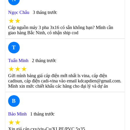
Ngọc Châu
3 tháng trước
★★
Cáp nguồn máy 3 pha 3x16 có sẵn không bạn? Mình cần
giao hàng Bắc Ninh, có nhận ship cod
T
Tuấn Minh
2 tháng trước
★★★
Gửi mình bảng giá cáp điện mới nhất ls vina, cáp điện
cadisun, cáp điện cadi-vina vào email kdcapdien@gmail.com.
Mình xin mức chiết khấu các hãng cho đại lý và dự án
B
Bảo Minh
1 tháng trước
★★
Xin giá cáp cxv/yjv-Cu/XLPE/PVC 5x35