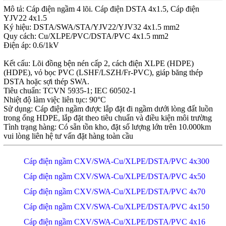
Mô tả: Cáp điện ngầm 4 lõi. Cáp điện DSTA 4x1.5, Cáp điện
YJV22 4x1.5
Ký hiệu: DSTA/SWA/STA/YJV22/YJV32 4x1.5 mm2
Quy cách: Cu/XLPE/PVC/DSTA/PVC 4x1.5 mm2
Điện áp: 0.6/1kV
Kết cấu: Lõi đồng bện nén cấp 2, cách điện XLPE (HDPE)
(HDPE), vỏ bọc PVC (LSHF/LSZH/Fr-PVC), giáp băng thép
DSTA hoặc sợi thép SWA.
Tiêu chuẩn: TCVN 5935-1; IEC 60502-1
Nhiệt độ làm việc liên tục: 90°C
Sử dụng: Cáp điện ngầm được lắp đặt đi ngầm dưới lòng đất luồn
trong ống HDPE, lắp đặt theo tiêu chuẩn và điều kiện môi trường
Tình trạng hàng: Có sẵn tồn kho, đặt số lượng lớn trên 10.000km
vui lòng liên hệ tư vấn đặt hàng toàn cầu
Cáp điện ngầm CXV/SWA-Cu/XLPE/DSTA/PVC 4x300
Cáp điện ngầm CXV/SWA-Cu/XLPE/DSTA/PVC 4x50
Cáp điện ngầm CXV/SWA-Cu/XLPE/DSTA/PVC 4x70
Cáp điện ngầm CXV/SWA-Cu/XLPE/DSTA/PVC 4x150
Cáp điện ngầm CXV/SWA-Cu/XLPE/DSTA/PVC 4x16