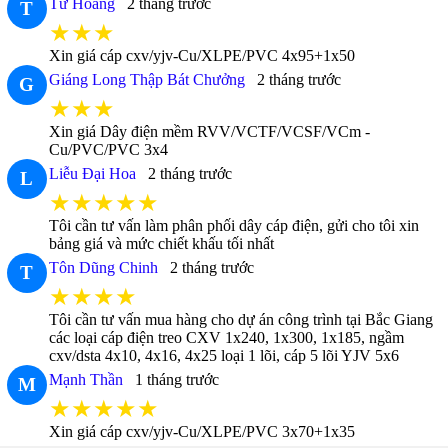
Từ Hoảng
2 tháng trước
T
★★★
Xin giá cáp cxv/yjv-Cu/XLPE/PVC 4x95+1x50
Giáng Long Thập Bát Chưởng
2 tháng trước
G
★★★
Xin giá Dây điện mềm RVV/VCTF/VCSF/VCm -
Cu/PVC/PVC 3x4
Liễu Đại Hoa
2 tháng trước
L
★★★★★
Tôi cần tư vấn làm phân phối dây cáp điện, gửi cho tôi xin
bảng giá và mức chiết khấu tối nhất
Tôn Dũng Chinh
2 tháng trước
T
★★★★
Tôi cần tư vấn mua hàng cho dự án công trình tại Bắc Giang
các loại cáp điện treo CXV 1x240, 1x300, 1x185, ngầm
cxv/dsta 4x10, 4x16, 4x25 loại 1 lõi, cáp 5 lõi YJV 5x6
Mạnh Thần
1 tháng trước
M
★★★★★
Xin giá cáp cxv/yjv-Cu/XLPE/PVC 3x70+1x35