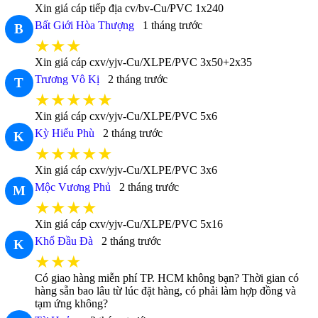
Xin giá cáp tiếp địa cv/bv-Cu/PVC 1x240
Bất Giới Hòa Thượng
1 tháng trước
B
★★★
Xin giá cáp cxv/yjv-Cu/XLPE/PVC 3x50+2x35
Trương Vô Kị
2 tháng trước
T
★★★★★
Xin giá cáp cxv/yjv-Cu/XLPE/PVC 5x6
Kỳ Hiểu Phù
2 tháng trước
K
★★★★★
Xin giá cáp cxv/yjv-Cu/XLPE/PVC 3x6
Mộc Vương Phủ
2 tháng trước
M
★★★★
Xin giá cáp cxv/yjv-Cu/XLPE/PVC 5x16
Khổ Đầu Đà
2 tháng trước
K
★★★
Có giao hàng miễn phí TP. HCM không bạn? Thời gian có
hàng sẵn bao lâu từ lúc đặt hàng, có phải làm hợp đồng và
tạm ứng không?