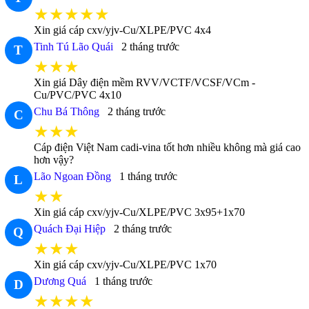
★★★★★
Xin giá cáp cxv/yjv-Cu/XLPE/PVC 4x4
Tinh Tú Lão Quái
2 tháng trước
T
★★★
Xin giá Dây điện mềm RVV/VCTF/VCSF/VCm -
Cu/PVC/PVC 4x10
Chu Bá Thông
2 tháng trước
C
★★★
Cáp điện Việt Nam cadi-vina tốt hơn nhiều không mà giá cao
hơn vậy?
Lão Ngoan Đồng
1 tháng trước
L
★★
Xin giá cáp cxv/yjv-Cu/XLPE/PVC 3x95+1x70
Quách Đại Hiệp
2 tháng trước
Q
★★★
Xin giá cáp cxv/yjv-Cu/XLPE/PVC 1x70
Dương Quá
1 tháng trước
D
★★★★