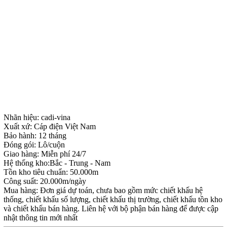
Nhãn hiệu: cadi-vina
Xuất xứ: Cáp điện Việt Nam
Bảo hành: 12 tháng
Đóng gói: Lô/cuộn
Giao hàng: Miễn phí 24/7
Hệ thống kho:Bắc - Trung - Nam
Tồn kho tiêu chuẩn: 50.000m
Công suất: 20.000m/ngày
Mua hàng: Đơn giá dự toán, chưa bao gồm mức chiết khấu hệ
thống, chiết khấu số lượng, chiết khấu thị trường, chiết khấu tồn kho
và chiết khấu bán hàng. Liên hệ với bộ phận bán hàng để được cập
nhật thông tin mới nhất