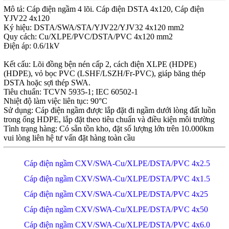
Mô tả: Cáp điện ngầm 4 lõi. Cáp điện DSTA 4x120, Cáp điện
YJV22 4x120
Ký hiệu: DSTA/SWA/STA/YJV22/YJV32 4x120 mm2
Quy cách: Cu/XLPE/PVC/DSTA/PVC 4x120 mm2
Điện áp: 0.6/1kV
Kết cấu: Lõi đồng bện nén cấp 2, cách điện XLPE (HDPE)
(HDPE), vỏ bọc PVC (LSHF/LSZH/Fr-PVC), giáp băng thép
DSTA hoặc sợi thép SWA.
Tiêu chuẩn: TCVN 5935-1; IEC 60502-1
Nhiệt độ làm việc liên tục: 90°C
Sử dụng: Cáp điện ngầm được lắp đặt đi ngầm dưới lòng đất luồn
trong ống HDPE, lắp đặt theo tiêu chuẩn và điều kiện môi trường
Tình trạng hàng: Có sẵn tồn kho, đặt số lượng lớn trên 10.000km
vui lòng liên hệ tư vấn đặt hàng toàn cầu
Cáp điện ngầm CXV/SWA-Cu/XLPE/DSTA/PVC 4x2.5
Cáp điện ngầm CXV/SWA-Cu/XLPE/DSTA/PVC 4x1.5
Cáp điện ngầm CXV/SWA-Cu/XLPE/DSTA/PVC 4x25
Cáp điện ngầm CXV/SWA-Cu/XLPE/DSTA/PVC 4x50
Cáp điện ngầm CXV/SWA-Cu/XLPE/DSTA/PVC 4x6.0