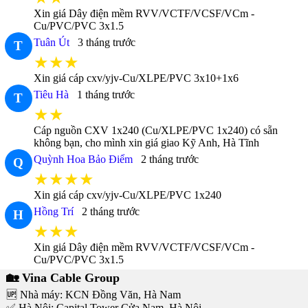
Xin giá Dây điện mềm RVV/VCTF/VCSF/VCm -
Cu/PVC/PVC 3x1.5
Tuân Út
3 tháng trước
T
★★★
Xin giá cáp cxv/yjv-Cu/XLPE/PVC 3x10+1x6
Tiêu Hà
1 tháng trước
T
★★
Cáp nguồn CXV 1x240 (Cu/XLPE/PVC 1x240) có sẵn
không bạn, cho mình xin giá giao Kỹ Anh, Hà Tĩnh
Quỳnh Hoa Bảo Điểm
2 tháng trước
Q
★★★★
Xin giá cáp cxv/yjv-Cu/XLPE/PVC 1x240
Hồng Trí
2 tháng trước
H
★★★
Xin giá Dây điện mềm RVV/VCTF/VCSF/VCm -
Cu/PVC/PVC 3x1.5
🏡 Vina Cable Group
🆙 Nhà máy: KCN Đồng Văn, Hà Nam
✅ Hà Nội: Capital Tower Cửa Nam, Hà Nội