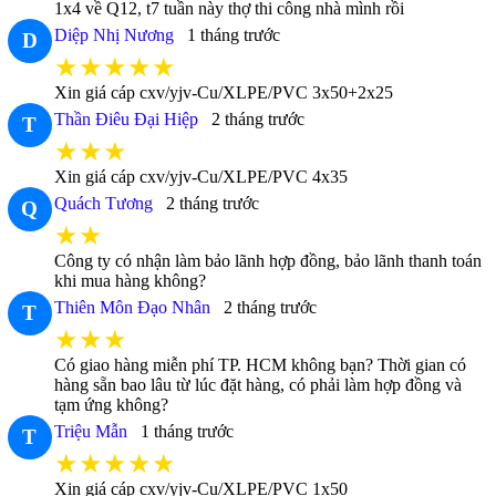
1x4 về Q12, t7 tuần này thợ thi công nhà mình rồi
Diệp Nhị Nương
1 tháng trước
D
★★★★★
Xin giá cáp cxv/yjv-Cu/XLPE/PVC 3x50+2x25
Thần Điêu Đại Hiệp
2 tháng trước
T
★★★
Xin giá cáp cxv/yjv-Cu/XLPE/PVC 4x35
Quách Tương
2 tháng trước
Q
★★
Công ty có nhận làm bảo lãnh hợp đồng, bảo lãnh thanh toán
khi mua hàng không?
Thiên Môn Đạo Nhân
2 tháng trước
T
★★★
Có giao hàng miễn phí TP. HCM không bạn? Thời gian có
hàng sẵn bao lâu từ lúc đặt hàng, có phải làm hợp đồng và
tạm ứng không?
Triệu Mẫn
1 tháng trước
T
★★★★★
Xin giá cáp cxv/yjv-Cu/XLPE/PVC 1x50