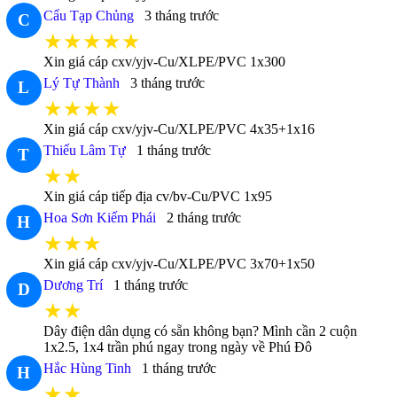
Cẩu Tạp Chủng
3 tháng trước
C
★★★★★
Xin giá cáp cxv/yjv-Cu/XLPE/PVC 1x300
Lý Tự Thành
3 tháng trước
L
★★★★
Xin giá cáp cxv/yjv-Cu/XLPE/PVC 4x35+1x16
Thiếu Lâm Tự
1 tháng trước
T
★★
Xin giá cáp tiếp địa cv/bv-Cu/PVC 1x95
Hoa Sơn Kiếm Phái
2 tháng trước
H
★★★
Xin giá cáp cxv/yjv-Cu/XLPE/PVC 3x70+1x50
Dương Trí
1 tháng trước
D
★★
Dây điện dân dụng có sẵn không bạn? Mình cần 2 cuộn
1x2.5, 1x4 trần phú ngay trong ngày về Phú Đô
Hắc Hùng Tinh
1 tháng trước
H
★★