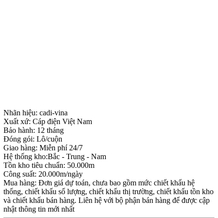
Nhãn hiệu: cadi-vina
Xuất xứ: Cáp điện Việt Nam
Bảo hành: 12 tháng
Đóng gói: Lô/cuộn
Giao hàng: Miễn phí 24/7
Hệ thống kho:Bắc - Trung - Nam
Tồn kho tiêu chuẩn: 50.000m
Công suất: 20.000m/ngày
Mua hàng: Đơn giá dự toán, chưa bao gồm mức chiết khấu hệ
thống, chiết khấu số lượng, chiết khấu thị trường, chiết khấu tồn kho
và chiết khấu bán hàng. Liên hệ với bộ phận bán hàng để được cập
nhật thông tin mới nhất