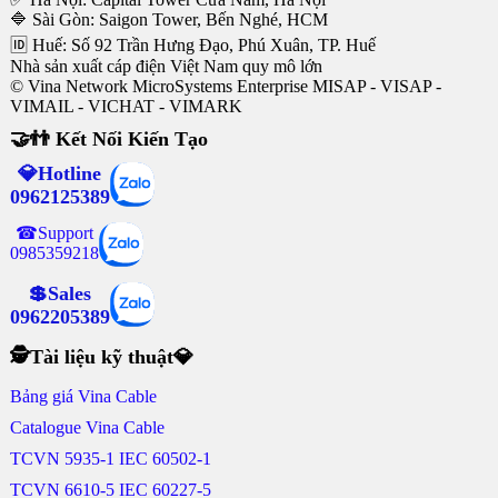
🔷 Sài Gòn: Saigon Tower, Bến Nghé, HCM
🆔 Huế: Số 92 Trần Hưng Đạo, Phú Xuân, TP. Huế
Nhà sản xuất cáp điện Việt Nam quy mô lớn
© Vina Network MicroSystems Enterprise MISAP - VISAP -
VIMAIL - VICHAT - VIMARK
🤝👬 Kết Nối Kiến Tạo
💎Hotline
0962125389
☎Support
0985359218
💲Sales
0962205389
🕵Tài liệu kỹ thuật💎
Bảng giá Vina Cable
Catalogue Vina Cable
TCVN 5935-1 IEC 60502-1
TCVN 6610-5 IEC 60227-5