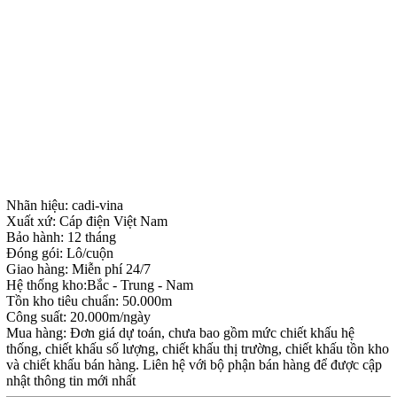
Nhãn hiệu: cadi-vina
Xuất xứ: Cáp điện Việt Nam
Bảo hành: 12 tháng
Đóng gói: Lô/cuộn
Giao hàng: Miễn phí 24/7
Hệ thống kho:Bắc - Trung - Nam
Tồn kho tiêu chuẩn: 50.000m
Công suất: 20.000m/ngày
Mua hàng: Đơn giá dự toán, chưa bao gồm mức chiết khấu hệ
thống, chiết khấu số lượng, chiết khấu thị trường, chiết khấu tồn kho
và chiết khấu bán hàng. Liên hệ với bộ phận bán hàng để được cập
nhật thông tin mới nhất