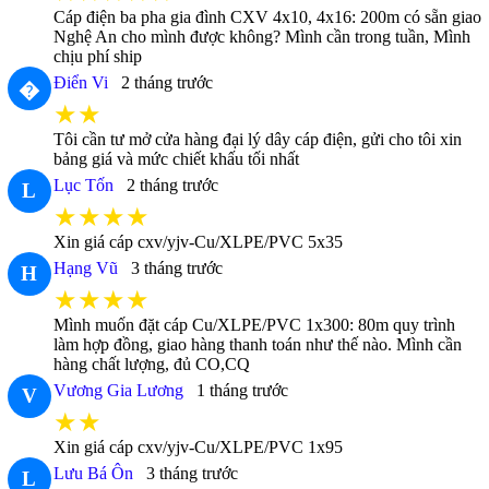
Cáp điện ba pha gia đình CXV 4x10, 4x16: 200m có sẵn giao
Nghệ An cho mình được không? Mình cần trong tuần, Mình
chịu phí ship
Điển Vi
2 tháng trước
�
★★
Tôi cần tư mở cửa hàng đại lý dây cáp điện, gửi cho tôi xin
bảng giá và mức chiết khấu tối nhất
Lục Tốn
2 tháng trước
L
★★★★
Xin giá cáp cxv/yjv-Cu/XLPE/PVC 5x35
Hạng Vũ
3 tháng trước
H
★★★★
Mình muốn đặt cáp Cu/XLPE/PVC 1x300: 80m quy trình
làm hợp đồng, giao hàng thanh toán như thế nào. Mình cần
hàng chất lượng, đủ CO,CQ
Vương Gia Lương
1 tháng trước
V
★★
Xin giá cáp cxv/yjv-Cu/XLPE/PVC 1x95
Lưu Bá Ôn
3 tháng trước
L