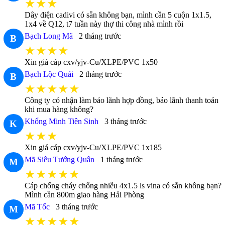
★★★
Dây điện cadivi có sẵn không bạn, mình cần 5 cuộn 1x1.5,
1x4 về Q12, t7 tuần này thợ thi công nhà mình rồi
Bạch Long Mã
2 tháng trước
B
★★★★
Xin giá cáp cxv/yjv-Cu/XLPE/PVC 1x50
Bạch Lộc Quái
2 tháng trước
B
★★★★★
Công ty có nhận làm bảo lãnh hợp đồng, bảo lãnh thanh toán
khi mua hàng không?
Khổng Minh Tiên Sinh
3 tháng trước
K
★★★
Xin giá cáp cxv/yjv-Cu/XLPE/PVC 1x185
Mã Siêu Tướng Quân
1 tháng trước
M
★★★★★
Cáp chống cháy chống nhiễu 4x1.5 ls vina có sẵn không bạn?
Mình cần 800m giao hàng Hải Phòng
Mã Tốc
3 tháng trước
M
★★★★★