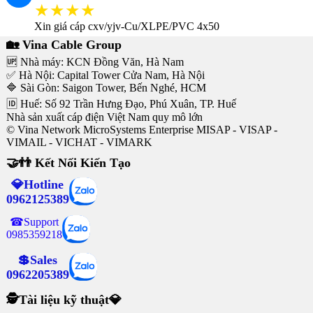
★★★★
Xin giá cáp cxv/yjv-Cu/XLPE/PVC 4x50
🏡 Vina Cable Group
🆙 Nhà máy: KCN Đồng Văn, Hà Nam
✅ Hà Nội: Capital Tower Cửa Nam, Hà Nội
🔷 Sài Gòn: Saigon Tower, Bến Nghé, HCM
🆔 Huế: Số 92 Trần Hưng Đạo, Phú Xuân, TP. Huế
Nhà sản xuất cáp điện Việt Nam quy mô lớn
© Vina Network MicroSystems Enterprise MISAP - VISAP -
VIMAIL - VICHAT - VIMARK
🤝👬 Kết Nối Kiến Tạo
💎Hotline
0962125389
☎Support
0985359218
💲Sales
0962205389
🕵Tài liệu kỹ thuật💎