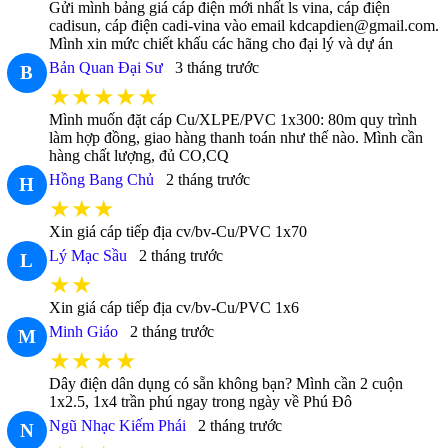
Gửi mình bảng giá cáp điện mới nhất ls vina, cáp điện
cadisun, cáp điện cadi-vina vào email kdcapdien@gmail.com.
Mình xin mức chiết khấu các hãng cho đại lý và dự án
Bản Quan Đại Sư
3 tháng trước
B
★★★★★
Mình muốn đặt cáp Cu/XLPE/PVC 1x300: 80m quy trình
làm hợp đồng, giao hàng thanh toán như thế nào. Mình cần
hàng chất lượng, đủ CO,CQ
Hồng Bang Chủ
2 tháng trước
H
★★★
Xin giá cáp tiếp địa cv/bv-Cu/PVC 1x70
Lý Mạc Sầu
2 tháng trước
L
★★
Xin giá cáp tiếp địa cv/bv-Cu/PVC 1x6
Minh Giáo
2 tháng trước
M
★★★★
Dây điện dân dụng có sẵn không bạn? Mình cần 2 cuộn
1x2.5, 1x4 trần phú ngay trong ngày về Phú Đô
Ngũ Nhạc Kiếm Phái
2 tháng trước
N