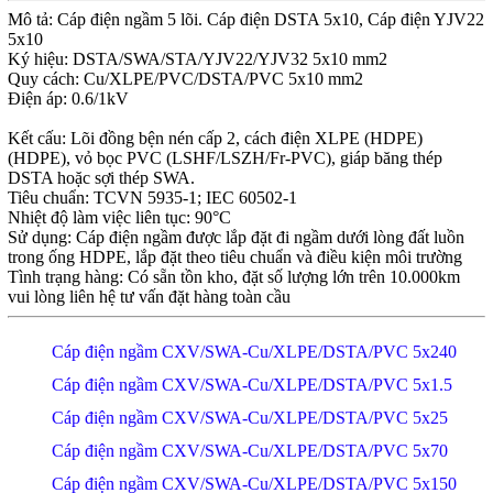
Mô tả: Cáp điện ngầm 5 lõi. Cáp điện DSTA 5x10, Cáp điện YJV22
5x10
Ký hiệu: DSTA/SWA/STA/YJV22/YJV32 5x10 mm2
Quy cách: Cu/XLPE/PVC/DSTA/PVC 5x10 mm2
Điện áp: 0.6/1kV
Kết cấu: Lõi đồng bện nén cấp 2, cách điện XLPE (HDPE)
(HDPE), vỏ bọc PVC (LSHF/LSZH/Fr-PVC), giáp băng thép
DSTA hoặc sợi thép SWA.
Tiêu chuẩn: TCVN 5935-1; IEC 60502-1
Nhiệt độ làm việc liên tục: 90°C
Sử dụng: Cáp điện ngầm được lắp đặt đi ngầm dưới lòng đất luồn
trong ống HDPE, lắp đặt theo tiêu chuẩn và điều kiện môi trường
Tình trạng hàng: Có sẵn tồn kho, đặt số lượng lớn trên 10.000km
vui lòng liên hệ tư vấn đặt hàng toàn cầu
Cáp điện ngầm CXV/SWA-Cu/XLPE/DSTA/PVC 5x240
Cáp điện ngầm CXV/SWA-Cu/XLPE/DSTA/PVC 5x1.5
Cáp điện ngầm CXV/SWA-Cu/XLPE/DSTA/PVC 5x25
Cáp điện ngầm CXV/SWA-Cu/XLPE/DSTA/PVC 5x70
Cáp điện ngầm CXV/SWA-Cu/XLPE/DSTA/PVC 5x150