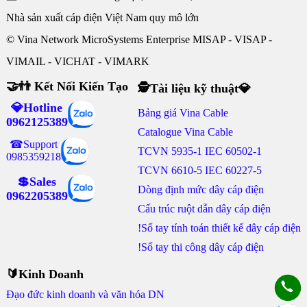
Nhà sản xuất cáp điện Việt Nam quy mô lớn
© Vina Network MicroSystems Enterprise MISAP - VISAP -
VIMAIL - VICHAT - VIMARK
🤝👬 Kết Nối Kiến Tạo
🕵Tài liệu kỹ thuật💎
💎Hotline
Bảng giá Vina Cable
0962125389
Catalogue Vina Cable
☎Support
TCVN 5935-1 IEC 60502-1
0985359218
TCVN 6610-5 IEC 60227-5
💲Sales
Dòng định mức dây cáp điện
0962205389
Cấu trúc ruột dẫn dây cáp điện
!Sổ tay tính toán thiết kế dây cáp điện
!Sổ tay thi công dây cáp điện
🔰Kinh Doanh
Đạo đức kinh doanh và văn hóa DN