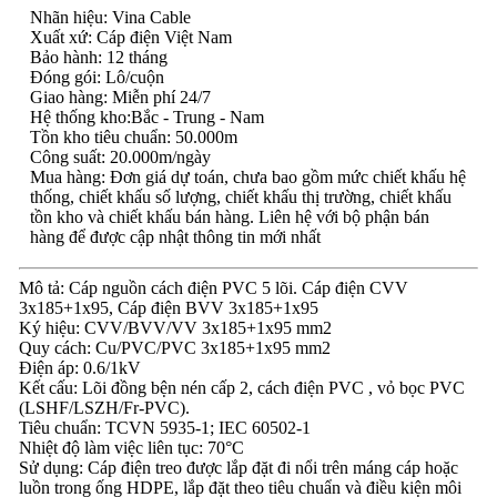
Nhãn hiệu: Vina Cable
Xuất xứ: Cáp điện Việt Nam
Bảo hành: 12 tháng
Đóng gói: Lô/cuộn
Giao hàng: Miễn phí 24/7
Hệ thống kho:Bắc - Trung - Nam
Tồn kho tiêu chuẩn: 50.000m
Công suất: 20.000m/ngày
Mua hàng: Đơn giá dự toán, chưa bao gồm mức chiết khấu hệ
thống, chiết khấu số lượng, chiết khấu thị trường, chiết khấu
tồn kho và chiết khấu bán hàng. Liên hệ với bộ phận bán
hàng để được cập nhật thông tin mới nhất
Mô tả: Cáp nguồn cách điện PVC 5 lõi. Cáp điện CVV
3x185+1x95, Cáp điện BVV 3x185+1x95
Ký hiệu: CVV/BVV/VV 3x185+1x95 mm2
Quy cách: Cu/PVC/PVC 3x185+1x95 mm2
Điện áp: 0.6/1kV
Kết cấu: Lõi đồng bện nén cấp 2, cách điện PVC , vỏ bọc PVC
(LSHF/LSZH/Fr-PVC).
Tiêu chuẩn: TCVN 5935-1; IEC 60502-1
Nhiệt độ làm việc liên tục: 70°C
Sử dụng: Cáp điện treo được lắp đặt đi nổi trên máng cáp hoặc
luồn trong ống HDPE, lắp đặt theo tiêu chuẩn và điều kiện môi