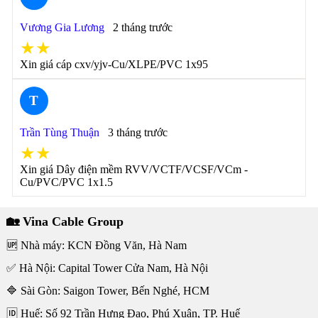
Vương Gia Lương
2 tháng trước
★★
Xin giá cáp cxv/yjv-Cu/XLPE/PVC 1x95
T
Trần Tùng Thuận
3 tháng trước
★★
Xin giá Dây điện mềm RVV/VCTF/VCSF/VCm -
Cu/PVC/PVC 1x1.5
🏡 Vina Cable Group
🆙 Nhà máy: KCN Đồng Văn, Hà Nam
✅ Hà Nội: Capital Tower Cửa Nam, Hà Nội
🔷 Sài Gòn: Saigon Tower, Bến Nghé, HCM
🆔 Huế: Số 92 Trần Hưng Đạo, Phú Xuân, TP. Huế