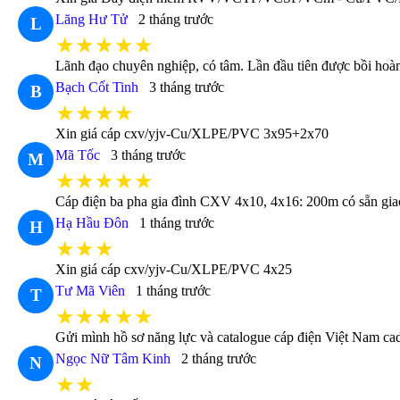
Lăng Hư Tử
2 tháng trước
L
★★★★★
Lãnh đạo chuyên nghiệp, có tâm. Lần đầu tiên được bồi hoàn
Bạch Cốt Tinh
3 tháng trước
B
★★★★
Xin giá cáp cxv/yjv-Cu/XLPE/PVC 3x95+2x70
Mã Tốc
3 tháng trước
M
★★★★★
Cáp điện ba pha gia đình CXV 4x10, 4x16: 200m có sẵn gia
Hạ Hầu Đôn
1 tháng trước
H
★★★
Xin giá cáp cxv/yjv-Cu/XLPE/PVC 4x25
Tư Mã Viên
1 tháng trước
T
★★★★★
Gửi mình hồ sơ năng lực và catalogue cáp điện Việt Nam cad
Ngọc Nữ Tâm Kinh
2 tháng trước
N
★★