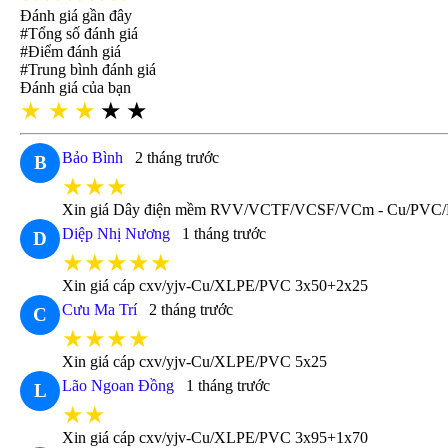
Đánh giá gần đây
#Tổng số đánh giá
#Điểm đánh giá
#Trung bình đánh giá
Đánh giá của bạn
★
★
★
★
★
Bảo Bình
2 tháng trước
B
★★★
Xin giá Dây điện mềm RVV/VCTF/VCSF/VCm - Cu/PVC
Diệp Nhị Nương
1 tháng trước
D
★★★★★
Xin giá cáp cxv/yjv-Cu/XLPE/PVC 3x50+2x25
Cưu Ma Trí
2 tháng trước
C
★★★★
Xin giá cáp cxv/yjv-Cu/XLPE/PVC 5x25
Lão Ngoan Đồng
1 tháng trước
L
★★
Xin giá cáp cxv/yjv-Cu/XLPE/PVC 3x95+1x70