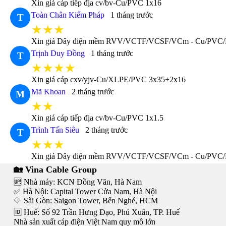
Xin giá cáp tiếp địa cv/bv-Cu/PVC 1x16
Toàn Chân Kiếm Pháp
1 tháng trước
T
★★★
Xin giá Dây điện mềm RVV/VCTF/VCSF/VCm - Cu/PVC
Trịnh Duy Đồng
1 tháng trước
T
★★★★
Xin giá cáp cxv/yjv-Cu/XLPE/PVC 3x35+2x16
Mã Khoan
2 tháng trước
M
★★
Xin giá cáp tiếp địa cv/bv-Cu/PVC 1x1.5
Trình Tấn Siêu
2 tháng trước
T
★★★
Xin giá Dây điện mềm RVV/VCTF/VCSF/VCm - Cu/PVC/
🏡 Vina Cable Group
🆙 Nhà máy: KCN Đồng Văn, Hà Nam
✅ Hà Nội: Capital Tower Cửa Nam, Hà Nội
🔷 Sài Gòn: Saigon Tower, Bến Nghé, HCM
🆔 Huế: Số 92 Trần Hưng Đạo, Phú Xuân, TP. Huế
Nhà sản xuất cáp điện Việt Nam quy mô lớn