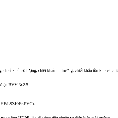
chiết khấu số lượng, chiết khấu thị trường, chiết khấu tồn kho và ch
p điện BVV 3x2.5
(LSHF/LSZH/Fr-PVC).
n trong ống HDPE, lắp đặt theo tiêu chuẩn và điều kiện môi trường