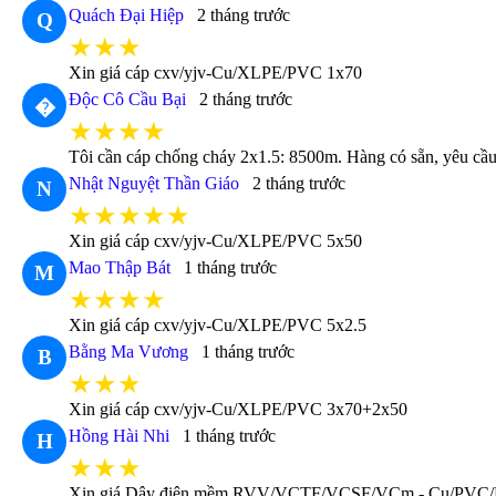
Quách Đại Hiệp
2 tháng trước
Q
★★★
Xin giá cáp cxv/yjv-Cu/XLPE/PVC 1x70
Độc Cô Cầu Bại
2 tháng trước
�
★★★★
Tôi cần cáp chống cháy 2x1.5: 8500m. Hàng có sẵn, yêu cầu t
Nhật Nguyệt Thần Giáo
2 tháng trước
N
★★★★★
Xin giá cáp cxv/yjv-Cu/XLPE/PVC 5x50
Mao Thập Bát
1 tháng trước
M
★★★★
Xin giá cáp cxv/yjv-Cu/XLPE/PVC 5x2.5
Bằng Ma Vương
1 tháng trước
B
★★★
Xin giá cáp cxv/yjv-Cu/XLPE/PVC 3x70+2x50
Hồng Hài Nhi
1 tháng trước
H
★★★
Xin giá Dây điện mềm RVV/VCTF/VCSF/VCm - Cu/PVC