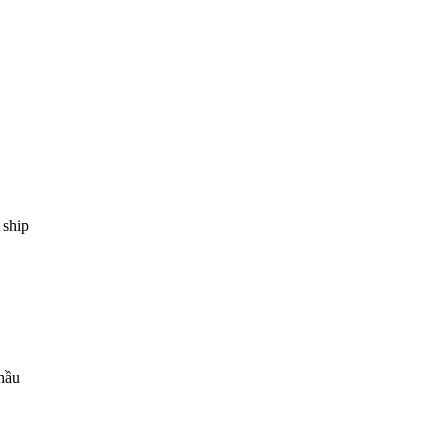
 ship
thầu