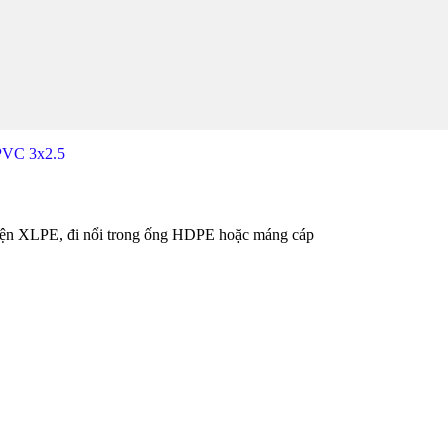
PVC 3x2.5
iện XLPE, đi nổi trong ống HDPE hoặc máng cáp