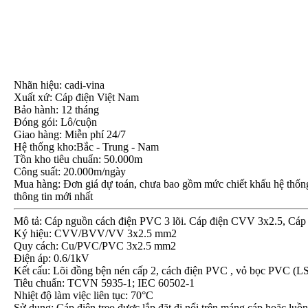
Nhãn hiệu: cadi-vina
Xuất xứ: Cáp điện Việt Nam
Bảo hành: 12 tháng
Đóng gói: Lô/cuộn
Giao hàng: Miễn phí 24/7
Hệ thống kho:Bắc - Trung - Nam
Tồn kho tiêu chuẩn: 50.000m
Công suất: 20.000m/ngày
Mua hàng: Đơn giá dự toán, chưa bao gồm mức chiết khấu hệ thống, 
thông tin mới nhất
Mô tả: Cáp nguồn cách điện PVC 3 lõi. Cáp điện CVV 3x2.5, Cá
Ký hiệu: CVV/BVV/VV 3x2.5 mm2
Quy cách: Cu/PVC/PVC 3x2.5 mm2
Điện áp: 0.6/1kV
Kết cấu: Lõi đồng bện nén cấp 2, cách điện PVC , vỏ bọc PVC 
Tiêu chuẩn: TCVN 5935-1; IEC 60502-1
Nhiệt độ làm việc liên tục: 70°C
Sử dụng: Cáp điện treo được lắp đặt đi nổi trên máng cáp hoặc luồ