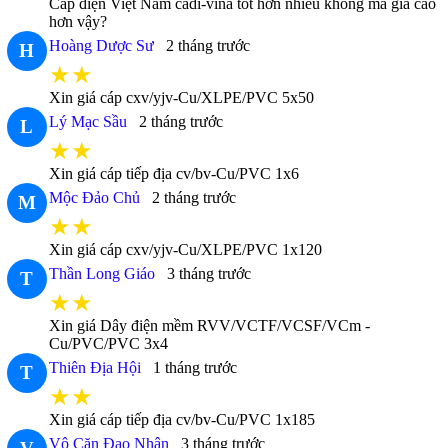
Cáp điện Việt Nam cadi-vina tốt hơn nhiều không mà giá cao
hơn vậy?
Hoàng Dược Sư
2 tháng trước
H
★★
Xin giá cáp cxv/yjv-Cu/XLPE/PVC 5x50
Lý Mạc Sầu
2 tháng trước
L
★★
Xin giá cáp tiếp địa cv/bv-Cu/PVC 1x6
Mộc Đảo Chủ
2 tháng trước
M
★★
Xin giá cáp cxv/yjv-Cu/XLPE/PVC 1x120
Thần Long Giáo
3 tháng trước
T
★★
Xin giá Dây điện mềm RVV/VCTF/VCSF/VCm -
Cu/PVC/PVC 3x4
Thiên Địa Hội
1 tháng trước
T
★★
Xin giá cáp tiếp địa cv/bv-Cu/PVC 1x185
Vô Căn Đạo Nhân
3 tháng trước