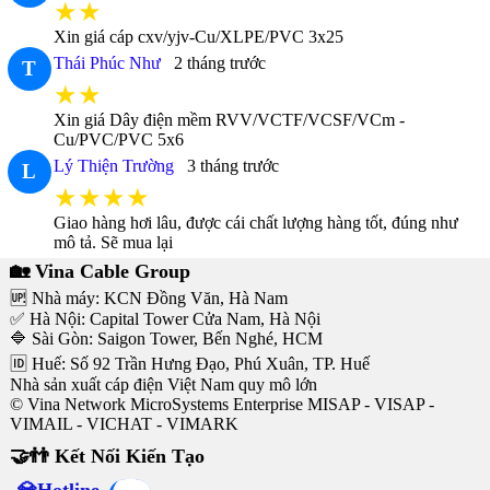
★★
Xin giá cáp cxv/yjv-Cu/XLPE/PVC 3x25
Thái Phúc Như
2 tháng trước
T
★★
Xin giá Dây điện mềm RVV/VCTF/VCSF/VCm -
Cu/PVC/PVC 5x6
Lý Thiện Trường
3 tháng trước
L
★★★★
Giao hàng hơi lâu, được cái chất lượng hàng tốt, đúng như
mô tả. Sẽ mua lại
🏡 Vina Cable Group
🆙 Nhà máy: KCN Đồng Văn, Hà Nam
✅ Hà Nội: Capital Tower Cửa Nam, Hà Nội
🔷 Sài Gòn: Saigon Tower, Bến Nghé, HCM
🆔 Huế: Số 92 Trần Hưng Đạo, Phú Xuân, TP. Huế
Nhà sản xuất cáp điện Việt Nam quy mô lớn
© Vina Network MicroSystems Enterprise MISAP - VISAP -
VIMAIL - VICHAT - VIMARK
🤝👬 Kết Nối Kiến Tạo