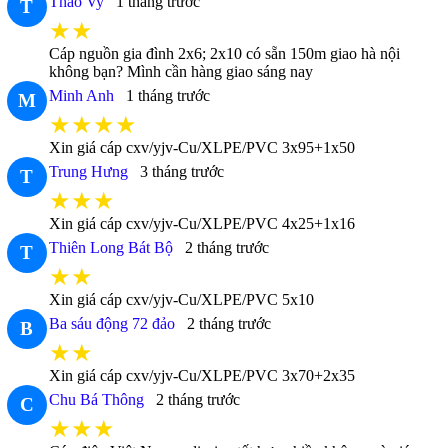
Thảo Vy
1 tháng trước
T
★★
Cáp nguồn gia đình 2x6; 2x10 có sẵn 150m giao hà nội
không bạn? Mình cần hàng giao sáng nay
Minh Anh
1 tháng trước
M
★★★★
Xin giá cáp cxv/yjv-Cu/XLPE/PVC 3x95+1x50
Trung Hưng
3 tháng trước
T
★★★
Xin giá cáp cxv/yjv-Cu/XLPE/PVC 4x25+1x16
Thiên Long Bát Bộ
2 tháng trước
T
★★
Xin giá cáp cxv/yjv-Cu/XLPE/PVC 5x10
Ba sáu động 72 đảo
2 tháng trước
B
★★
Xin giá cáp cxv/yjv-Cu/XLPE/PVC 3x70+2x35
Chu Bá Thông
2 tháng trước
C
★★★