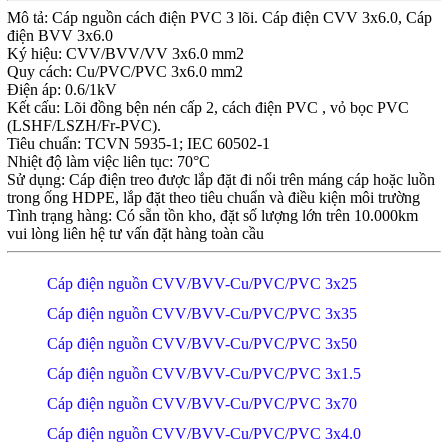
Mô tả: Cáp nguồn cách điện PVC 3 lõi. Cáp điện CVV 3x6.0, Cáp
điện BVV 3x6.0
Ký hiệu: CVV/BVV/VV 3x6.0 mm2
Quy cách: Cu/PVC/PVC 3x6.0 mm2
Điện áp: 0.6/1kV
Kết cấu: Lõi đồng bện nén cấp 2, cách điện PVC , vỏ bọc PVC
(LSHF/LSZH/Fr-PVC).
Tiêu chuẩn: TCVN 5935-1; IEC 60502-1
Nhiệt độ làm việc liên tục: 70°C
Sử dụng: Cáp điện treo được lắp đặt đi nổi trên máng cáp hoặc luồn
trong ống HDPE, lắp đặt theo tiêu chuẩn và điều kiện môi trường
Tình trạng hàng: Có sẵn tồn kho, đặt số lượng lớn trên 10.000km
vui lòng liên hệ tư vấn đặt hàng toàn cầu
Cáp điện nguồn CVV/BVV-Cu/PVC/PVC 3x25
Cáp điện nguồn CVV/BVV-Cu/PVC/PVC 3x35
Cáp điện nguồn CVV/BVV-Cu/PVC/PVC 3x50
Cáp điện nguồn CVV/BVV-Cu/PVC/PVC 3x1.5
Cáp điện nguồn CVV/BVV-Cu/PVC/PVC 3x70
Cáp điện nguồn CVV/BVV-Cu/PVC/PVC 3x4.0