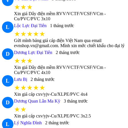
V
★★★
Xin giá Dây điện mềm RVV/VCTF/VCSF/VCm -
Cu/PVC/PVC 3x10
Lộc Lực Đại Tiên
1 tháng trước
L
★★★★★
Gửi mình bảng giá cáp điện Việt Nam qua email
evnshop.vn@gmail.com. Mình xin mức chiết khấu cho đại lý
Dương Lực Đại Tiên
2 tháng trước
D
★★★
Xin giá Dây điện mềm RVV/VCTF/VCSF/VCm -
Cu/PVC/PVC 4x10
Lưu Bị
2 tháng trước
L
★★★★★
Xin giá cáp cxv/yjv-Cu/XLPE/PVC 4x4
Dương Quan Lân Ma Kỳ
3 tháng trước
D
★★
Xin giá cáp cxv/yjv-Cu/XLPE/PVC 3x2.5
Lý Nghĩa Đình
2 tháng trước
L