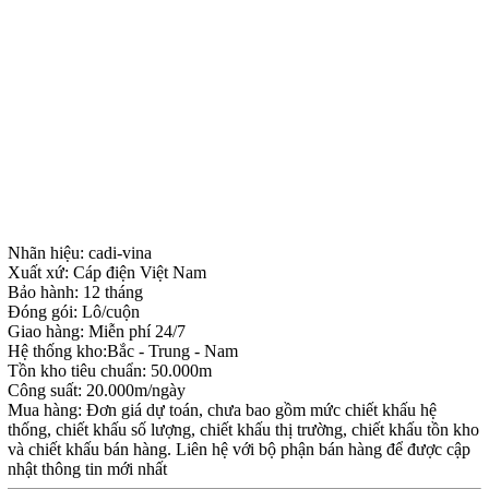
Nhãn hiệu: cadi-vina
Xuất xứ: Cáp điện Việt Nam
Bảo hành: 12 tháng
Đóng gói: Lô/cuộn
Giao hàng: Miễn phí 24/7
Hệ thống kho:Bắc - Trung - Nam
Tồn kho tiêu chuẩn: 50.000m
Công suất: 20.000m/ngày
Mua hàng: Đơn giá dự toán, chưa bao gồm mức chiết khấu hệ
thống, chiết khấu số lượng, chiết khấu thị trường, chiết khấu tồn kho
và chiết khấu bán hàng. Liên hệ với bộ phận bán hàng để được cập
nhật thông tin mới nhất