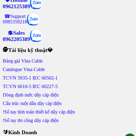
💎Hotline
0962125389
☎Support
0985359218
💲Sales
0962205389
🕵Tài liệu kỹ thuật💎
Bảng giá Vina Cable
Catalogue Vina Cable
TCVN 5935-1 IEC 60502-1
TCVN 6610-5 IEC 60227-5
Dòng định mức dây cáp điện
Cấu trúc ruột dẫn dây cáp điện
!Sổ tay tính toán thiết kế dây cáp điện
!Sổ tay thi công dây cáp điện
🔰Kinh Doanh