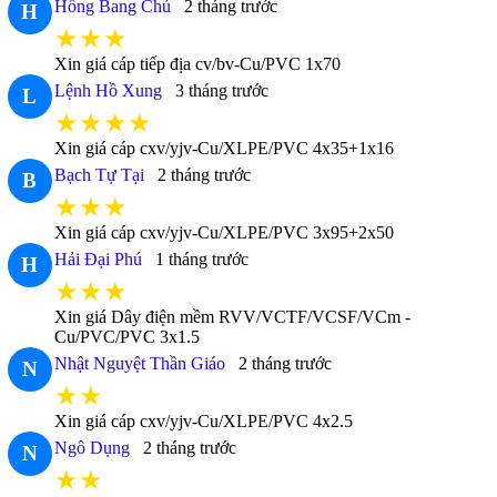
Hồng Bang Chủ
2 tháng trước
H
★★★
Xin giá cáp tiếp địa cv/bv-Cu/PVC 1x70
Lệnh Hồ Xung
3 tháng trước
L
★★★★
Xin giá cáp cxv/yjv-Cu/XLPE/PVC 4x35+1x16
Bạch Tự Tại
2 tháng trước
B
★★★
Xin giá cáp cxv/yjv-Cu/XLPE/PVC 3x95+2x50
Hải Đại Phú
1 tháng trước
H
★★★
Xin giá Dây điện mềm RVV/VCTF/VCSF/VCm -
Cu/PVC/PVC 3x1.5
Nhật Nguyệt Thần Giáo
2 tháng trước
N
★★
Xin giá cáp cxv/yjv-Cu/XLPE/PVC 4x2.5
Ngô Dụng
2 tháng trước
N
★★