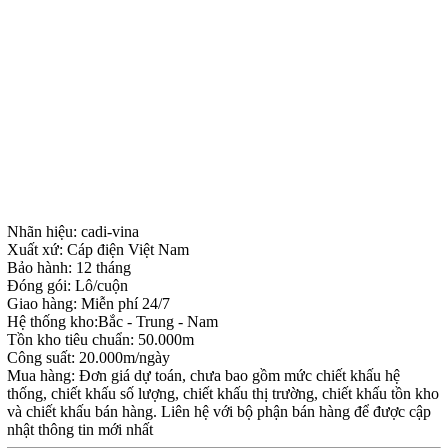
Nhãn hiệu: cadi-vina
Xuất xứ: Cáp điện Việt Nam
Bảo hành: 12 tháng
Đóng gói: Lô/cuộn
Giao hàng: Miễn phí 24/7
Hệ thống kho:Bắc - Trung - Nam
Tồn kho tiêu chuẩn: 50.000m
Công suất: 20.000m/ngày
Mua hàng: Đơn giá dự toán, chưa bao gồm mức chiết khấu hệ
thống, chiết khấu số lượng, chiết khấu thị trường, chiết khấu tồn kho
và chiết khấu bán hàng. Liên hệ với bộ phận bán hàng để được cập
nhật thông tin mới nhất