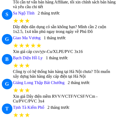
Tôi cần tư vấn bán hàng Affiliate, tôi xin chính sách bán hàng
và yêu cầu chi tiết
Sa Ngộ Tĩnh
2 tháng trước
S
★★★
Dây điện dân dụng có sẵn không bạn? Mình cần 2 cuộn
1x2.5, 1x4 trần phú ngay trong ngày về Phú Đô
Giao Ma Vương
1 tháng trước
G
★★★★★
Xin giá cáp cxv/yjv-Cu/XLPE/PVC 3x16
Bạch Diện Hồ Ly
1 tháng trước
B
★★★
Công ty có hệ thống bán hàng tại Hà Nội chưa? Tôi muốn
xây dựng bán hàng dây cáp điện tại Hà Nội
Giáng Long Thập Bát Chưởng
2 tháng trước
G
★★★
Xin giá Dây điện mềm RVV/VCTF/VCSF/VCm -
Cu/PVC/PVC 3x4
Tịnh Tà Kiếm Phổ
2 tháng trước
T
★★★