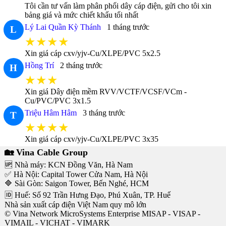
Tôi cần tư vấn làm phân phối dây cáp điện, gửi cho tôi xin
bảng giá và mức chiết khấu tối nhất
Lý Lai Quần Kỳ Thánh
1 tháng trước
L
★★★★
Xin giá cáp cxv/yjv-Cu/XLPE/PVC 5x2.5
Hồng Trí
2 tháng trước
H
★★★
Xin giá Dây điện mềm RVV/VCTF/VCSF/VCm -
Cu/PVC/PVC 3x1.5
Triệu Hâm Hâm
3 tháng trước
T
★★★★
Xin giá cáp cxv/yjv-Cu/XLPE/PVC 3x35
🏡 Vina Cable Group
🆙 Nhà máy: KCN Đồng Văn, Hà Nam
✅ Hà Nội: Capital Tower Cửa Nam, Hà Nội
🔷 Sài Gòn: Saigon Tower, Bến Nghé, HCM
🆔 Huế: Số 92 Trần Hưng Đạo, Phú Xuân, TP. Huế
Nhà sản xuất cáp điện Việt Nam quy mô lớn
© Vina Network MicroSystems Enterprise MISAP - VISAP -
VIMAIL - VICHAT - VIMARK