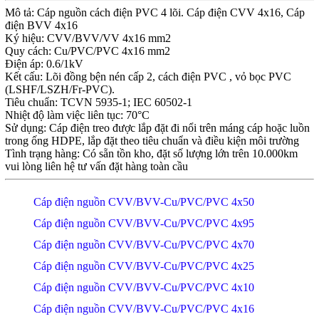
Mô tả: Cáp nguồn cách điện PVC 4 lõi. Cáp điện CVV 4x16, Cáp
điện BVV 4x16
Ký hiệu: CVV/BVV/VV 4x16 mm2
Quy cách: Cu/PVC/PVC 4x16 mm2
Điện áp: 0.6/1kV
Kết cấu: Lõi đồng bện nén cấp 2, cách điện PVC , vỏ bọc PVC
(LSHF/LSZH/Fr-PVC).
Tiêu chuẩn: TCVN 5935-1; IEC 60502-1
Nhiệt độ làm việc liên tục: 70°C
Sử dụng: Cáp điện treo được lắp đặt đi nổi trên máng cáp hoặc luồn
trong ống HDPE, lắp đặt theo tiêu chuẩn và điều kiện môi trường
Tình trạng hàng: Có sẵn tồn kho, đặt số lượng lớn trên 10.000km
vui lòng liên hệ tư vấn đặt hàng toàn cầu
Cáp điện nguồn CVV/BVV-Cu/PVC/PVC 4x50
Cáp điện nguồn CVV/BVV-Cu/PVC/PVC 4x95
Cáp điện nguồn CVV/BVV-Cu/PVC/PVC 4x70
Cáp điện nguồn CVV/BVV-Cu/PVC/PVC 4x25
Cáp điện nguồn CVV/BVV-Cu/PVC/PVC 4x10
Cáp điện nguồn CVV/BVV-Cu/PVC/PVC 4x16