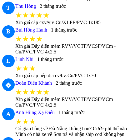
Thu Hồng
2 tháng trước
T
★★★★★
Xin giá cáp cxv/yjv-Cu/XLPE/PVC 1x185
Bùi Hồng Hạnh
1 tháng trước
B
★★★★
Xin giá Dây điện mềm RVV/VCTF/VCSF/VCm -
Cu/PVC/PVC 4x2.5
Linh Nhi
1 tháng trước
L
★★★
Xin giá cáp tiếp địa cv/bv-Cu/PVC 1x70
Đoàn Diên Khánh
2 tháng trước
�
★★★★★
Xin giá Dây điện mềm RVV/VCTF/VCSF/VCm -
Cu/PVC/PVC 4x2.5
Anh Hùng Xạ Điêu
1 tháng trước
A
★★★
Có giao hàng về Đà Nẵng không bạn? Cước phí thế nào.
Mình có nhà xe về Sơn trà và nhận ship cod không bạn