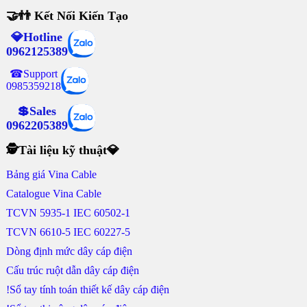
🤝👬 Kết Nối Kiến Tạo
💎Hotline
0962125389
☎Support
0985359218
💲Sales
0962205389
🕵Tài liệu kỹ thuật💎
Bảng giá Vina Cable
Catalogue Vina Cable
TCVN 5935-1 IEC 60502-1
TCVN 6610-5 IEC 60227-5
Dòng định mức dây cáp điện
Cấu trúc ruột dẫn dây cáp điện
!Sổ tay tính toán thiết kế dây cáp điện