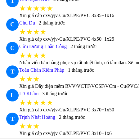
T
★★★★★
Xin giá cáp cxv/yjv-Cu/XLPE/PVC 3x35+1x16
Chu Du
2 tháng trước
C
★★★★
Xin giá cáp cxv/yjv-Cu/XLPE/PVC 4x50+1x25
Cửu Dương Thần Công
2 tháng trước
C
★★★★
Nhân viên bán hàng phục vụ rất nhiệt tình, có tâm đạo. Sẽ m
Toàn Chân Kiếm Pháp
1 tháng trước
T
★★★
Xin giá Dây điện mềm RVV/VCTF/VCSF/VCm - Cu/PVC
Lữ Khâm
3 tháng trước
L
★★★★★
Xin giá cáp cxv/yjv-Cu/XLPE/PVC 3x70+1x50
Trịnh Nhất Hoàng
2 tháng trước
T
★★★
Xin giá cáp cxv/yjv-Cu/XLPE/PVC 3x10+1x6