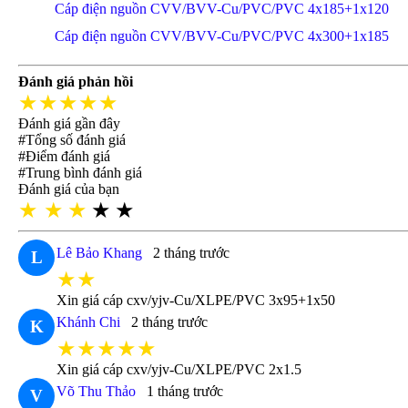
Cáp điện nguồn CVV/BVV-Cu/PVC/PVC 4x185+1x120
Cáp điện nguồn CVV/BVV-Cu/PVC/PVC 4x300+1x185
Đánh giá phản hồi
★★★★★
Đánh giá gần đây
#Tổng số đánh giá
#Điểm đánh giá
#Trung bình đánh giá
Đánh giá của bạn
★
★
★
★
★
Lê Bảo Khang
2 tháng trước
L
★★
Xin giá cáp cxv/yjv-Cu/XLPE/PVC 3x95+1x50
Khánh Chi
2 tháng trước
K
★★★★★
Xin giá cáp cxv/yjv-Cu/XLPE/PVC 2x1.5
Võ Thu Thảo
1 tháng trước
V