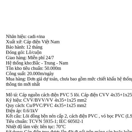
Nhãn hiệu: cadi-vina
Xuất xứ: Cáp điện Việt Nam
Bảo hành: 12 tháng
Đóng gói: Lô/cuộn
Giao hàng: Miễn phí 24/7
Hệ thống kho:Bắc - Trung - Nam
Tồn kho tiêu chuẩn: 50.000m
Công suất: 20.000m/ngày
Mua hàng: Đơn giá dự toán, chưa bao gồm mức chiết khấu hệ thống, 
thông tin mới nhất
Mô tả: Cáp nguồn cách điện PVC 5 lõi. Cáp điện CVV 4x35+1x2
Ký hiệu: CVV/BVV/VV 4x35+1x25 mm2
Quy cách: Cu/PVC/PVC 4x35+1x25 mm2
Điện áp: 0.6/1kV
Kết cấu: Lõi đồng bện nén cấp 2, cách điện PVC , vỏ bọc PVC 
Tiêu chuẩn: TCVN 5935-1; IEC 60502-1
Nhiệt độ làm việc liên tục: 70°C
Sử dụng: Cáp điện treo được lắp đặt đi nổi trên máng cáp hoặc luồ