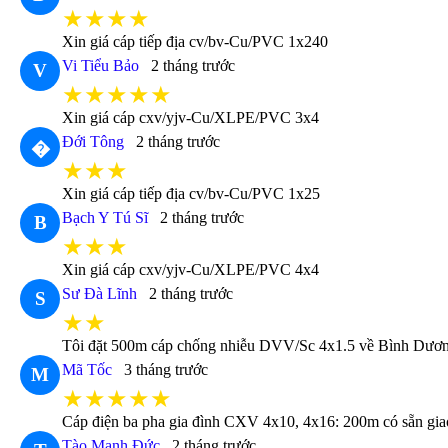
★★★★
Xin giá cáp tiếp địa cv/bv-Cu/PVC 1x240
Vi Tiểu Bảo
2 tháng trước
V
★★★★★
Xin giá cáp cxv/yjv-Cu/XLPE/PVC 3x4
Đới Tông
2 tháng trước
�
★★★
Xin giá cáp tiếp địa cv/bv-Cu/PVC 1x25
Bạch Y Tú Sĩ
2 tháng trước
B
★★★
Xin giá cáp cxv/yjv-Cu/XLPE/PVC 4x4
Sư Đà Lĩnh
2 tháng trước
S
★★
Tôi đặt 500m cáp chống nhiễu DVV/Sc 4x1.5 về Bình Dương 
Mã Tốc
3 tháng trước
M
★★★★★
Cáp điện ba pha gia đình CXV 4x10, 4x16: 200m có sẵn gia
Tào Mạnh Đức
2 tháng trước