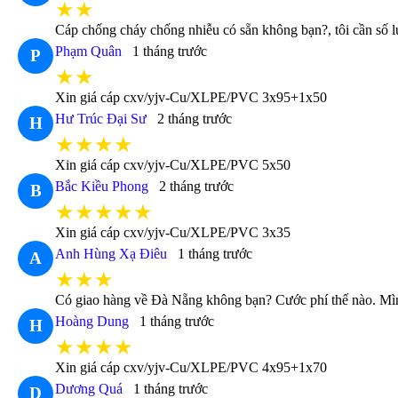
★★
Cáp chống cháy chống nhiễu có sẵn không bạn?, tôi cần số 
Phạm Quân
1 tháng trước
P
★★
Xin giá cáp cxv/yjv-Cu/XLPE/PVC 3x95+1x50
Hư Trúc Đại Sư
2 tháng trước
H
★★★★
Xin giá cáp cxv/yjv-Cu/XLPE/PVC 5x50
Bắc Kiều Phong
2 tháng trước
B
★★★★★
Xin giá cáp cxv/yjv-Cu/XLPE/PVC 3x35
Anh Hùng Xạ Điêu
1 tháng trước
A
★★★
Có giao hàng về Đà Nẵng không bạn? Cước phí thế nào. Mìn
Hoàng Dung
1 tháng trước
H
★★★★
Xin giá cáp cxv/yjv-Cu/XLPE/PVC 4x95+1x70
Dương Quá
1 tháng trước
D