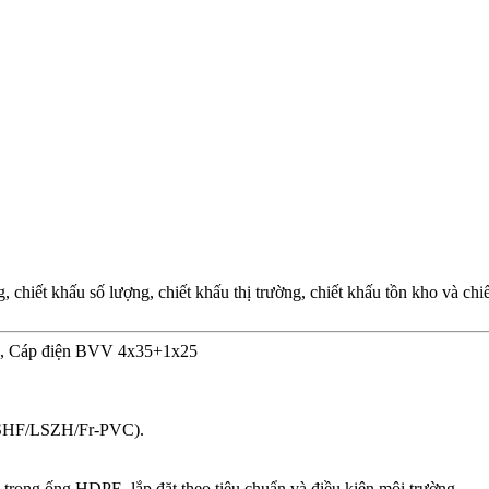
chiết khấu số lượng, chiết khấu thị trường, chiết khấu tồn kho và ch
5, Cáp điện BVV 4x35+1x25
(LSHF/LSZH/Fr-PVC).
n trong ống HDPE, lắp đặt theo tiêu chuẩn và điều kiện môi trường