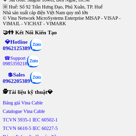
🆔 Huế: Số 92 Trần Hưng Đạo, Phú Xuân, TP. Huế
Nhà sản xuất cáp điện Việt Nam quy mô lớn
© Vina Network MicroSystems Enterprise MISAP - VISAP -
VIMAIL - VICHAT - VIMARK
🤝👬 Kết Nối Kiến Tạo
💎Hotline
0962125389
☎Support
0985359218
💲Sales
0962205389
🕵Tài liệu kỹ thuật💎
Bảng giá Vina Cable
Catalogue Vina Cable
TCVN 5935-1 IEC 60502-1
TCVN 6610-5 IEC 60227-5