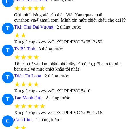
L
★★★★★
Gửi mình bảng giá cáp điện Việt Nam qua email
evnshop.vn@gmail.com. Mình xin mức chiết khấu cho đại lý
Tích Thử Đại Vương
2 tháng trước
T
★★
Xin giá cáp cxv/yjv-Cu/XLPE/PVC 3x95+2x50
Tỳ Bà Tinh
3 tháng trước
T
★★★★
Tôi cần tư vấn làm phân phối dây cáp điện, gửi cho tôi xin
bảng giá và mức chiết khấu tối nhất
Triệu Tử Long
2 tháng trước
T
★★★★
Xin giá cáp cxv/yjv-Cu/XLPE/PVC 5x10
Tào Mạnh Đức
2 tháng trước
T
★★★★★
Xin giá cáp cxv/yjv-Cu/XLPE/PVC 3x35+1x16
Cam Linh
1 tháng trước
C
★★