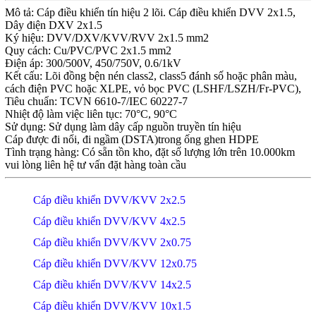
Mô tả: Cáp điều khiển tín hiệu 2 lõi. Cáp điều khiển DVV 2x1.5,
Dây điện DXV 2x1.5
Ký hiệu: DVV/DXV/KVV/RVV 2x1.5 mm2
Quy cách: Cu/PVC/PVC 2x1.5 mm2
Điện áp: 300/500V, 450/750V, 0.6/1kV
Kết cấu: Lõi đồng bện nén class2, class5 đánh số hoặc phân màu,
cách điện PVC hoặc XLPE, vỏ bọc PVC (LSHF/LSZH/Fr-PVC),
Tiêu chuẩn: TCVN 6610-7/IEC 60227-7
Nhiệt độ làm việc liên tục: 70°C, 90°C
Sử dụng: Sử dụng làm dây cấp nguồn truyền tín hiệu
Cáp được đi nổi, đi ngầm (DSTA)trong ống ghen HDPE
Tình trạng hàng: Có sẵn tồn kho, đặt số lượng lớn trên 10.000km
vui lòng liên hệ tư vấn đặt hàng toàn cầu
Cáp điều khiển DVV/KVV 2x2.5
Cáp điều khiển DVV/KVV 4x2.5
Cáp điều khiển DVV/KVV 2x0.75
Cáp điều khiển DVV/KVV 12x0.75
Cáp điều khiển DVV/KVV 14x2.5
Cáp điều khiển DVV/KVV 10x1.5