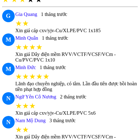
Gia Quang
1 tháng trước
G
★★
Xin giá cáp cxv/yjv-Cu/XLPE/PVC 1x185
Minh Quân
1 tháng trước
M
★★★★
Xin giá Dây điện mềm RVV/VCTF/VCSF/VCm -
Cu/PVC/PVC 1x10
Minh Đức
1 tháng trước
M
★★★★★
Lãnh đạo chuyên nghiệp, có tâm. Lần đầu tiên được bồi hoàn
tiền phạt hợp đồng
Ngữ Yên Cô Nương
2 tháng trước
N
★★★
Xin giá cáp cxv/yjv-Cu/XLPE/PVC 5x6
Nam Mộ Dung
3 tháng trước
N
★★
Xin giá Dây điện mềm RVV/VCTF/VCSF/VCm -