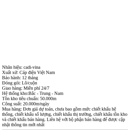
Nhãn hiệu: cadi-vina
Xuất xứ: Cáp điện Việt Nam
Bảo hành: 12 tháng
Đóng gói: Lô/cuộn
Giao hàng: Miễn phí 24/7
Hệ thống kho:Bắc - Trung - Nam
Tồn kho tiêu chuẩn: 50.000m
Công suất: 20.000m/ngày
Mua hàng: Đơn giá dự toán, chưa bao gồm mức chiết khấu hệ
thống, chiết khấu số lượng, chiết khấu thị trường, chiết khấu tồn kho
và chiết khấu bán hàng. Liên hệ với bộ phận bán hàng để được cập
nhật thông tin mới nhất