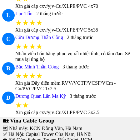
Xin giá cáp cxv/yjv-Cu/XLPE/PVC 4x70
Lục Tốn
2 tháng trước
L
★★★★
Xin giá cáp cxv/yjv-Cu/XLPE/PVC 5x35
Cửu Dương Thần Công
2 tháng trước
C
★★★★
Nhân viên bán hàng phục vụ rất nhiệt tình, có tâm đạo. Sẽ
mua lại ủng hộ
Bắc Minh Thần Công
3 tháng trước
B
★★★★
Xin giá Dây điện mềm RVV/VCTF/VCSF/VCm -
Cu/PVC/PVC 1x2.5
Dương Quan Lân Ma Kỳ
3 tháng trước
D
★★
Xin giá cáp cxv/yjv-Cu/XLPE/PVC 3x2.5
🏡 Vina Cable Group
🆙 Nhà máy: KCN Đồng Văn, Hà Nam
✅ Hà Nội: Capital Tower Cửa Nam, Hà Nội
🔷 Sài Gòn: Saigon Tower, Bến Nghé, HCM