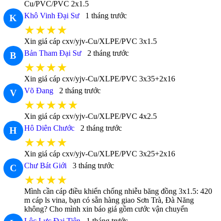
Cu/PVC/PVC 2x1.5
Khô Vinh Đại Sư
1 tháng trước
K
★★★★
Xin giá cáp cxv/yjv-Cu/XLPE/PVC 3x1.5
Bản Tham Đại Sư
2 tháng trước
B
★★★★
Xin giá cáp cxv/yjv-Cu/XLPE/PVC 3x35+2x16
Võ Đang
2 tháng trước
V
★★★★★
Xin giá cáp cxv/yjv-Cu/XLPE/PVC 4x2.5
Hô Diên Chước
2 tháng trước
H
★★★★
Xin giá cáp cxv/yjv-Cu/XLPE/PVC 3x25+2x16
Chư Bát Giới
3 tháng trước
C
★★★★
Mình cần cáp điều khiển chống nhiễu băng đồng 3x1.5: 420
m cáp ls vina, bạn có sẵn hàng giao Sơn Trà, Đà Năng
không? Cho mình xin báo giá gồm cước vận chuyển
Lộc Lực Đại Tiên
1 tháng trước