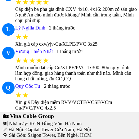
★★★★★
Cáp điện ba pha gia đình CXV 4x10, 4x16: 200m có sẵn giao
Nghệ An cho mình được không? Mình cần trong tuần, Mình
chịu phí ship
Lý Nghĩa Đình
2 tháng trước
L
★★
Xin giá cáp cxv/yjv-Cu/XLPE/PVC 3x25
Vương Thiên Nhất
1 tháng trước
V
★★★★★
Mình muốn đặt cáp Cu/XLPE/PVC 1x300: 80m quy trình
làm hợp đồng, giao hàng thanh toán như thế nào. Mình cần
hàng chất lượng, đủ CO,CQ
Quỷ Cốc Tử
2 tháng trước
Q
★★
Xin giá Dây điện mềm RVV/VCTF/VCSF/VCm -
Cu/PVC/PVC 4x2.5
🏡 Vina Cable Group
🆙 Nhà máy: KCN Đồng Văn, Hà Nam
✅ Hà Nội: Capital Tower Cửa Nam, Hà Nội
🔷 Sài Gòn: Saigon Tower, Bến Nghé, HCM