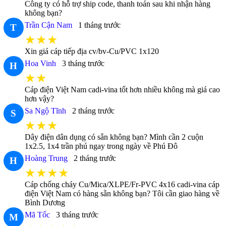
Công ty có hỗ trợ ship code, thanh toán sau khi nhận hàng
không bạn?
Trần Cận Nam
1 tháng trước
T
★★★
Xin giá cáp tiếp địa cv/bv-Cu/PVC 1x120
Hoa Vinh
3 tháng trước
H
★★
Cáp điện Việt Nam cadi-vina tốt hơn nhiều không mà giá cao
hơn vậy?
Sa Ngộ Tĩnh
2 tháng trước
S
★★★
Dây điện dân dụng có sẵn không bạn? Mình cần 2 cuộn
1x2.5, 1x4 trần phú ngay trong ngày về Phú Đô
Hoàng Trung
2 tháng trước
H
★★★★
Cáp chống cháy Cu/Mica/XLPE/Fr-PVC 4x16 cadi-vina cáp
điện Việt Nam có hàng sẵn không bạn? Tôi cần giao hàng về
Bình Dương
Mã Tốc
3 tháng trước
M