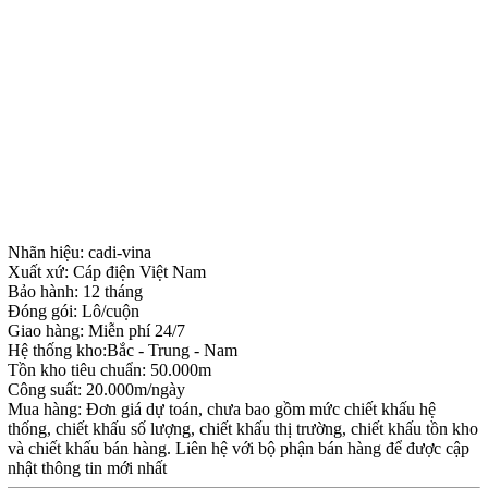
Nhãn hiệu: cadi-vina
Xuất xứ: Cáp điện Việt Nam
Bảo hành: 12 tháng
Đóng gói: Lô/cuộn
Giao hàng: Miễn phí 24/7
Hệ thống kho:Bắc - Trung - Nam
Tồn kho tiêu chuẩn: 50.000m
Công suất: 20.000m/ngày
Mua hàng: Đơn giá dự toán, chưa bao gồm mức chiết khấu hệ
thống, chiết khấu số lượng, chiết khấu thị trường, chiết khấu tồn kho
và chiết khấu bán hàng. Liên hệ với bộ phận bán hàng để được cập
nhật thông tin mới nhất