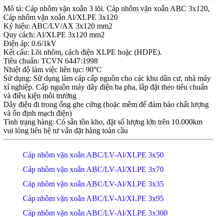
Mô tả: Cáp nhôm vặn xoắn 3 lõi. Cáp nhôm vặn xoắn ABC 3x120,
Cáp nhôm vặn xoắn Al/XLPE 3x120
Ký hiệu: ABC/LV/AX 3x120 mm2
Quy cách: Al/XLPE 3x120 mm2
Điện áp: 0.6/1kV
Kết cấu: Lõi nhôm, cách điện XLPE hoặc (HDPE).
Tiêu chuẩn: TCVN 6447:1998
Nhiệt độ làm việc liên tục: 90°C
Sử dụng: Sử dụng làm cáp cấp nguồn cho các khu dân cư, nhà máy
xí nghiệp. Cấp nguồn máy dây điện ba pha, lắp đặt theo tiêu chuẩn
và điều kiện môi trường
Dây điện đi trong ống ghe cứng (hoặc mềm để đảm bảo chất lượng
và ổn định mạch điện)
Tình trạng hàng: Có sẵn tồn kho, đặt số lượng lớn trên 10.000km
vui lòng liên hệ tư vấn đặt hàng toàn cầu
Cáp nhôm vặn xoắn ABC/LV-Al/XLPE 3x50
Cáp nhôm vặn xoắn ABC/LV-Al/XLPE 3x70
Cáp nhôm vặn xoắn ABC/LV-Al/XLPE 3x35
Cáp nhôm vặn xoắn ABC/LV-Al/XLPE 3x95
Cáp nhôm vặn xoắn ABC/LV-Al/XLPE 3x300