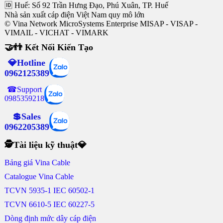
🆔 Huế: Số 92 Trần Hưng Đạo, Phú Xuân, TP. Huế
Nhà sản xuất cáp điện Việt Nam quy mô lớn
© Vina Network MicroSystems Enterprise MISAP - VISAP -
VIMAIL - VICHAT - VIMARK
🤝👬 Kết Nối Kiến Tạo
💎Hotline
0962125389
☎Support
0985359218
💲Sales
0962205389
🕵Tài liệu kỹ thuật💎
Bảng giá Vina Cable
Catalogue Vina Cable
TCVN 5935-1 IEC 60502-1
TCVN 6610-5 IEC 60227-5
Dòng định mức dây cáp điện