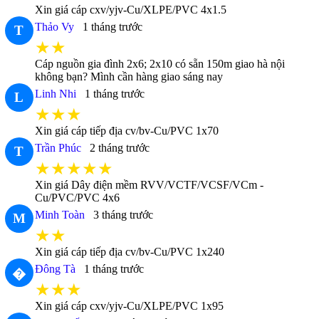
Xin giá cáp cxv/yjv-Cu/XLPE/PVC 4x1.5
Thảo Vy
1 tháng trước
T
★★
Cáp nguồn gia đình 2x6; 2x10 có sẵn 150m giao hà nội
không bạn? Mình cần hàng giao sáng nay
Linh Nhi
1 tháng trước
L
★★★
Xin giá cáp tiếp địa cv/bv-Cu/PVC 1x70
Trần Phúc
2 tháng trước
T
★★★★★
Xin giá Dây điện mềm RVV/VCTF/VCSF/VCm -
Cu/PVC/PVC 4x6
Minh Toàn
3 tháng trước
M
★★
Xin giá cáp tiếp địa cv/bv-Cu/PVC 1x240
Đông Tà
1 tháng trước
�
★★★
Xin giá cáp cxv/yjv-Cu/XLPE/PVC 1x95