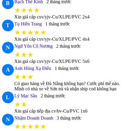
Bạch Thế Kinh
2 tháng trước
B
★★★★
Xin giá cáp cxv/yjv-Cu/XLPE/PVC 2x4
Tụ Hiền Trang
1 tháng trước
T
★★★★★
Xin giá cáp cxv/yjv-Cu/XLPE/PVC 4x4
Ngữ Yên Cô Nương
2 tháng trước
N
★★★
Xin giá cáp cxv/yjv-Cu/XLPE/PVC 5x6
Anh Hùng Xạ Điêu
1 tháng trước
A
★★★
Có giao hàng về Đà Nẵng không bạn? Cước phí thế nào.
Mình có nhà xe về Sơn trà và nhận ship cod không bạn
Lý Mạc Sầu
2 tháng trước
L
★★
Xin giá cáp tiếp địa cv/bv-Cu/PVC 1x6
Nhậm Doanh Doanh
3 tháng trước
N
★★★★★