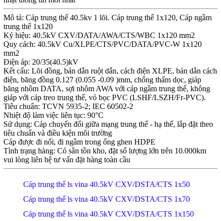
Mô tả: Cáp trung thế 40.5kv 1 lõi. Cáp trung thế 1x120, Cáp ngầm
trung thế 1x120
Ký hiệu: 40.5kV CXV/DATA/AWA/CTS/WBC 1x120 mm2
Quy cách: 40.5kV Cu/XLPE/CTS/PVC/DATA/PVC-W 1x120
mm2
Điện áp: 20/35(40.5)kV
Kết cấu: Lõi đồng, bán dẫn ruột dẫn, cách điện XLPE, bán dẫn cách
điện, băng đồng 0.127 (0.055 -0.09 )mm, chống thấm dọc, giáp
băng nhôm DATA, sợi nhôm AWA với cáp ngầm trung thế, không
giáp với cáp treo trung thế, vỏ bọc PVC (LSHF/LSZH/Fr-PVC).
Tiêu chuẩn: TCVN 5935-2; IEC 60502-2
Nhiệt độ làm việc liên tục: 90°C
Sử dụng: Cáp chuyển đổi giữa mạng trung thế - hạ thế, lắp đặt theo
tiêu chuẩn và điều kiện môi trường
Cáp được đi nổi, đi ngầm trong ống ghen HDPE
Tình trạng hàng: Có sẵn tồn kho, đặt số lượng lớn trên 10.000km
vui lòng liên hệ tư vấn đặt hàng toàn cầu
Cáp trung thế ls vina 40.5kV CXV/DSTA/CTS 1x50
Cáp trung thế ls vina 40.5kV CXV/DSTA/CTS 1x70
Cáp trung thế ls vina 40.5kV CXV/DSTA/CTS 1x150