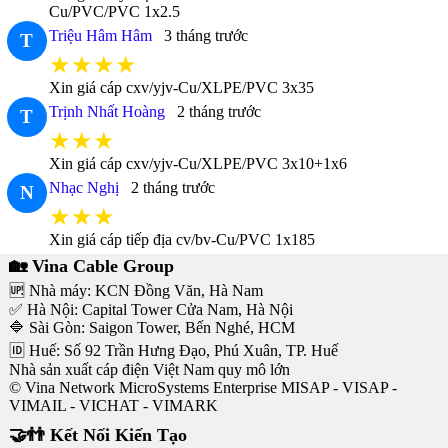
Cu/PVC/PVC 1x2.5
Triệu Hâm Hâm
3 tháng trước
T
★★★★
Xin giá cáp cxv/yjv-Cu/XLPE/PVC 3x35
Trịnh Nhất Hoàng
2 tháng trước
T
★★★
Xin giá cáp cxv/yjv-Cu/XLPE/PVC 3x10+1x6
Nhạc Nghị
2 tháng trước
N
★★★
Xin giá cáp tiếp địa cv/bv-Cu/PVC 1x185
🏡 Vina Cable Group
🆙 Nhà máy: KCN Đồng Văn, Hà Nam
✅ Hà Nội: Capital Tower Cửa Nam, Hà Nội
🔷 Sài Gòn: Saigon Tower, Bến Nghé, HCM
🆔 Huế: Số 92 Trần Hưng Đạo, Phú Xuân, TP. Huế
Nhà sản xuất cáp điện Việt Nam quy mô lớn
© Vina Network MicroSystems Enterprise MISAP - VISAP -
VIMAIL - VICHAT - VIMARK
🤝👬 Kết Nối Kiến Tạo