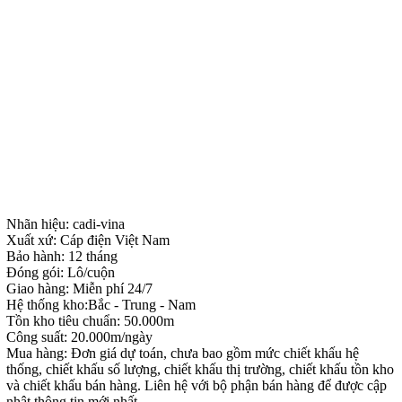
Nhãn hiệu: cadi-vina
Xuất xứ: Cáp điện Việt Nam
Bảo hành: 12 tháng
Đóng gói: Lô/cuộn
Giao hàng: Miễn phí 24/7
Hệ thống kho:Bắc - Trung - Nam
Tồn kho tiêu chuẩn: 50.000m
Công suất: 20.000m/ngày
Mua hàng: Đơn giá dự toán, chưa bao gồm mức chiết khấu hệ
thống, chiết khấu số lượng, chiết khấu thị trường, chiết khấu tồn kho
và chiết khấu bán hàng. Liên hệ với bộ phận bán hàng để được cập
nhật thông tin mới nhất