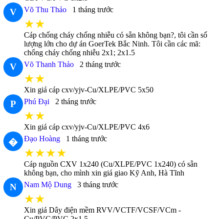
Võ Thu Thảo
1 tháng trước
V
★★
Cáp chống cháy chống nhiễu có sẵn không bạn?, tôi cần số
lượng lớn cho dự án GoerTek Bắc Ninh. Tôi cần các mã:
chống cháy chống nhiễu 2x1; 2x1.5
Võ Thanh Thảo
2 tháng trước
V
★★
Xin giá cáp cxv/yjv-Cu/XLPE/PVC 5x50
Phú Đại
2 tháng trước
P
★★
Xin giá cáp cxv/yjv-Cu/XLPE/PVC 4x6
Đạo Hoàng
1 tháng trước
�
★★★★
Cáp nguồn CXV 1x240 (Cu/XLPE/PVC 1x240) có sẵn
không bạn, cho mình xin giá giao Kỹ Anh, Hà Tĩnh
Nam Mộ Dung
3 tháng trước
N
★★
Xin giá Dây điện mềm RVV/VCTF/VCSF/VCm -
Cu/PVC/PVC 2x1.5