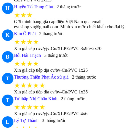
Huyền Tố Trang Chủ
2 tháng trước
H
★★★
Gửi mình bảng giá cáp điện Việt Nam qua email
evnshop.vn@gmail.com. Mình xin mức chiết khấu cho đại lý
Kim Ô Phái
2 tháng trước
K
★★★★
Xin giá cáp cxv/yjv-Cu/XLPE/PVC 3x95+2x70
Bối Hải Thạch
3 tháng trước
B
★★★★
Xin giá cáp tiếp địa cv/bv-Cu/PVC 1x25
Thưởng Thiện Phạt Ác xử giả
2 tháng trước
T
★★★★★
Xin giá cáp tiếp địa cv/bv-Cu/PVC 1x35
Tứ thập Nhị Chân Kinh
2 tháng trước
T
★★★★★
Xin giá cáp cxv/yjv-Cu/XLPE/PVC 4x6
Lý Tự Thành
3 tháng trước
L