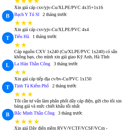
★★★★
Xin giá cáp cxv/yjv-Cu/XLPE/PVC 4x35+1x16
Bạch Y Tú Sĩ
2 tháng trước
B
★★★
Xin giá cáp cxv/yjv-Cu/XLPE/PVC 4x4
Tiêu Hà
1 tháng trước
T
★★
Cáp nguồn CXV 1x240 (Cu/XLPE/PVC 1x240) có sẵn
không bạn, cho mình xin giá giao Kỹ Anh, Hà Tĩnh
La Hán Thần Công
3 tháng trước
L
★★
Xin giá cáp tiếp địa cv/bv-Cu/PVC 1x150
Tịnh Tà Kiếm Phổ
2 tháng trước
T
★★★
Tôi cần tư vấn làm phân phối dây cáp điện, gửi cho tôi xin
bảng giá và mức chiết khấu tối nhất
Bắc Minh Thần Công
3 tháng trước
B
★★★★
Xin giá Dây điện mềm RVV/VCTF/VCSF/VCm -