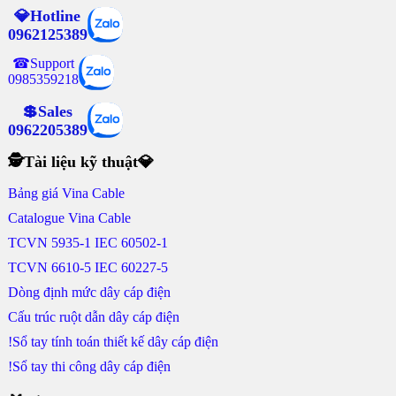
💎Hotline
0962125389
☎Support
0985359218
💲Sales
0962205389
🕵Tài liệu kỹ thuật💎
Bảng giá Vina Cable
Catalogue Vina Cable
TCVN 5935-1 IEC 60502-1
TCVN 6610-5 IEC 60227-5
Dòng định mức dây cáp điện
Cấu trúc ruột dẫn dây cáp điện
!Sổ tay tính toán thiết kế dây cáp điện
!Sổ tay thi công dây cáp điện