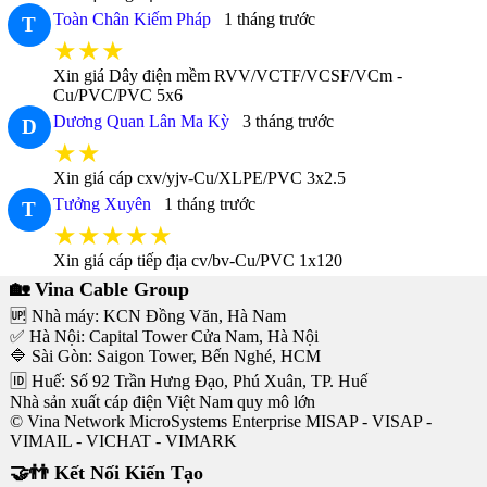
Toàn Chân Kiếm Pháp
1 tháng trước
T
★★★
Xin giá Dây điện mềm RVV/VCTF/VCSF/VCm -
Cu/PVC/PVC 5x6
Dương Quan Lân Ma Kỳ
3 tháng trước
D
★★
Xin giá cáp cxv/yjv-Cu/XLPE/PVC 3x2.5
Tưởng Xuyên
1 tháng trước
T
★★★★★
Xin giá cáp tiếp địa cv/bv-Cu/PVC 1x120
🏡 Vina Cable Group
🆙 Nhà máy: KCN Đồng Văn, Hà Nam
✅ Hà Nội: Capital Tower Cửa Nam, Hà Nội
🔷 Sài Gòn: Saigon Tower, Bến Nghé, HCM
🆔 Huế: Số 92 Trần Hưng Đạo, Phú Xuân, TP. Huế
Nhà sản xuất cáp điện Việt Nam quy mô lớn
© Vina Network MicroSystems Enterprise MISAP - VISAP -
VIMAIL - VICHAT - VIMARK
🤝👬 Kết Nối Kiến Tạo