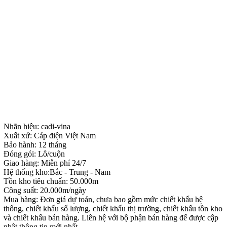
Nhãn hiệu: cadi-vina
Xuất xứ: Cáp điện Việt Nam
Bảo hành: 12 tháng
Đóng gói: Lô/cuộn
Giao hàng: Miễn phí 24/7
Hệ thống kho:Bắc - Trung - Nam
Tồn kho tiêu chuẩn: 50.000m
Công suất: 20.000m/ngày
Mua hàng: Đơn giá dự toán, chưa bao gồm mức chiết khấu hệ
thống, chiết khấu số lượng, chiết khấu thị trường, chiết khấu tồn kho
và chiết khấu bán hàng. Liên hệ với bộ phận bán hàng để được cập
nhật thông tin mới nhất