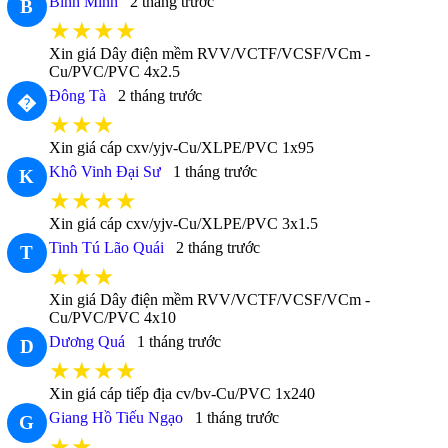
Bình Minh
2 tháng trước
B
★★★★
Xin giá Dây điện mềm RVV/VCTF/VCSF/VCm -
Cu/PVC/PVC 4x2.5
Đông Tà
2 tháng trước
�
★★★
Xin giá cáp cxv/yjv-Cu/XLPE/PVC 1x95
Khô Vinh Đại Sư
1 tháng trước
K
★★★★
Xin giá cáp cxv/yjv-Cu/XLPE/PVC 3x1.5
Tinh Tú Lão Quái
2 tháng trước
T
★★★
Xin giá Dây điện mềm RVV/VCTF/VCSF/VCm -
Cu/PVC/PVC 4x10
Dương Quá
1 tháng trước
D
★★★★
Xin giá cáp tiếp địa cv/bv-Cu/PVC 1x240
Giang Hồ Tiếu Ngạo
1 tháng trước
G
★★