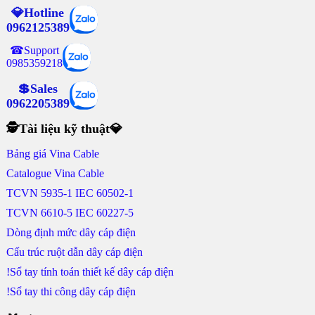
💎Hotline
0962125389
☎Support
0985359218
💲Sales
0962205389
🕵Tài liệu kỹ thuật💎
Bảng giá Vina Cable
Catalogue Vina Cable
TCVN 5935-1 IEC 60502-1
TCVN 6610-5 IEC 60227-5
Dòng định mức dây cáp điện
Cấu trúc ruột dẫn dây cáp điện
!Sổ tay tính toán thiết kế dây cáp điện
!Sổ tay thi công dây cáp điện