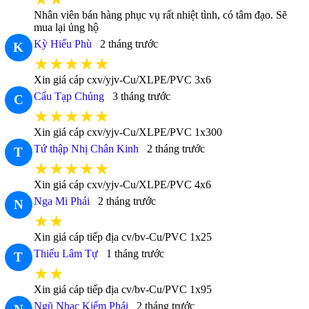
Nhân viên bán hàng phục vụ rất nhiệt tình, có tâm đạo. Sẽ
mua lại ủng hộ
Kỳ Hiểu Phù
2 tháng trước
K
★★★★★
Xin giá cáp cxv/yjv-Cu/XLPE/PVC 3x6
Cẩu Tạp Chủng
3 tháng trước
C
★★★★★
Xin giá cáp cxv/yjv-Cu/XLPE/PVC 1x300
Tứ thập Nhị Chân Kinh
2 tháng trước
T
★★★★★
Xin giá cáp cxv/yjv-Cu/XLPE/PVC 4x6
Nga Mi Phái
2 tháng trước
N
★★
Xin giá cáp tiếp địa cv/bv-Cu/PVC 1x25
Thiếu Lâm Tự
1 tháng trước
T
★★
Xin giá cáp tiếp địa cv/bv-Cu/PVC 1x95
Ngũ Nhạc Kiếm Phái
2 tháng trước