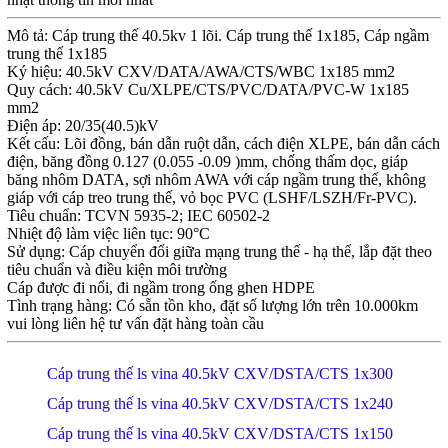
Mô tả: Cáp trung thế 40.5kv 1 lõi. Cáp trung thế 1x185, Cáp ngầm
trung thế 1x185
Ký hiệu: 40.5kV CXV/DATA/AWA/CTS/WBC 1x185 mm2
Quy cách: 40.5kV Cu/XLPE/CTS/PVC/DATA/PVC-W 1x185
mm2
Điện áp: 20/35(40.5)kV
Kết cấu: Lõi đồng, bán dẫn ruột dẫn, cách điện XLPE, bán dẫn cách
điện, băng đồng 0.127 (0.055 -0.09 )mm, chống thấm dọc, giáp
băng nhôm DATA, sợi nhôm AWA với cáp ngầm trung thế, không
giáp với cáp treo trung thế, vỏ bọc PVC (LSHF/LSZH/Fr-PVC).
Tiêu chuẩn: TCVN 5935-2; IEC 60502-2
Nhiệt độ làm việc liên tục: 90°C
Sử dụng: Cáp chuyển đổi giữa mạng trung thế - hạ thế, lắp đặt theo
tiêu chuẩn và điều kiện môi trường
Cáp được đi nổi, đi ngầm trong ống ghen HDPE
Tình trạng hàng: Có sẵn tồn kho, đặt số lượng lớn trên 10.000km
vui lòng liên hệ tư vấn đặt hàng toàn cầu
Cáp trung thế ls vina 40.5kV CXV/DSTA/CTS 1x300
Cáp trung thế ls vina 40.5kV CXV/DSTA/CTS 1x240
Cáp trung thế ls vina 40.5kV CXV/DSTA/CTS 1x150