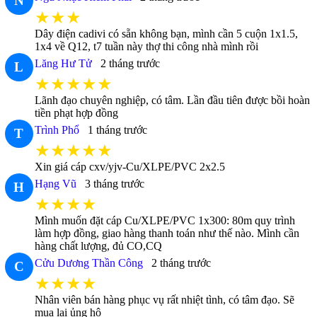
N
★★★
Dây điện cadivi có sẵn không bạn, mình cần 5 cuộn 1x1.5,
1x4 về Q12, t7 tuần này thợ thi công nhà mình rồi
Lăng Hư Tử
2 tháng trước
L
★★★★★
Lãnh đạo chuyên nghiệp, có tâm. Lần đầu tiên được bồi hoàn
tiền phạt hợp đồng
Trình Phổ
1 tháng trước
T
★★★★★
Xin giá cáp cxv/yjv-Cu/XLPE/PVC 2x2.5
Hạng Vũ
3 tháng trước
H
★★★★
Mình muốn đặt cáp Cu/XLPE/PVC 1x300: 80m quy trình
làm hợp đồng, giao hàng thanh toán như thế nào. Mình cần
hàng chất lượng, đủ CO,CQ
Cửu Dương Thần Công
2 tháng trước
C
★★★★
Nhân viên bán hàng phục vụ rất nhiệt tình, có tâm đạo. Sẽ
mua lại ủng hộ