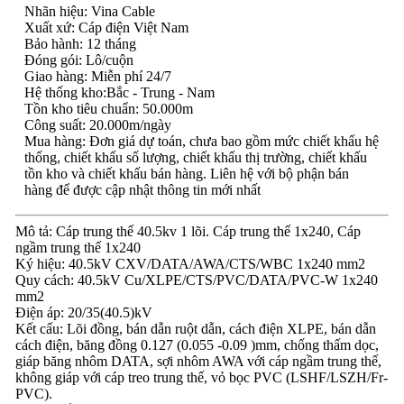
Nhãn hiệu: Vina Cable
Xuất xứ: Cáp điện Việt Nam
Bảo hành: 12 tháng
Đóng gói: Lô/cuộn
Giao hàng: Miễn phí 24/7
Hệ thống kho:Bắc - Trung - Nam
Tồn kho tiêu chuẩn: 50.000m
Công suất: 20.000m/ngày
Mua hàng: Đơn giá dự toán, chưa bao gồm mức chiết khấu hệ
thống, chiết khấu số lượng, chiết khấu thị trường, chiết khấu
tồn kho và chiết khấu bán hàng. Liên hệ với bộ phận bán
hàng để được cập nhật thông tin mới nhất
Mô tả: Cáp trung thế 40.5kv 1 lõi. Cáp trung thế 1x240, Cáp
ngầm trung thế 1x240
Ký hiệu: 40.5kV CXV/DATA/AWA/CTS/WBC 1x240 mm2
Quy cách: 40.5kV Cu/XLPE/CTS/PVC/DATA/PVC-W 1x240
mm2
Điện áp: 20/35(40.5)kV
Kết cấu: Lõi đồng, bán dẫn ruột dẫn, cách điện XLPE, bán dẫn
cách điện, băng đồng 0.127 (0.055 -0.09 )mm, chống thấm dọc,
giáp băng nhôm DATA, sợi nhôm AWA với cáp ngầm trung thế,
không giáp với cáp treo trung thế, vỏ bọc PVC (LSHF/LSZH/Fr-
PVC).