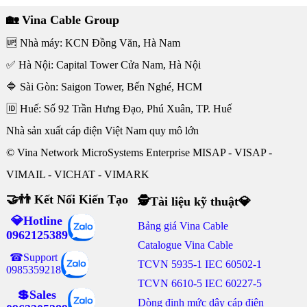
🏡 Vina Cable Group
🆙 Nhà máy: KCN Đồng Văn, Hà Nam
✅ Hà Nội: Capital Tower Cửa Nam, Hà Nội
🔷 Sài Gòn: Saigon Tower, Bến Nghé, HCM
🆔 Huế: Số 92 Trần Hưng Đạo, Phú Xuân, TP. Huế
Nhà sản xuất cáp điện Việt Nam quy mô lớn
© Vina Network MicroSystems Enterprise MISAP - VISAP -
VIMAIL - VICHAT - VIMARK
🤝👬 Kết Nối Kiến Tạo
🕵Tài liệu kỹ thuật💎
💎Hotline
Bảng giá Vina Cable
0962125389
Catalogue Vina Cable
☎Support
TCVN 5935-1 IEC 60502-1
0985359218
TCVN 6610-5 IEC 60227-5
💲Sales
Dòng định mức dây cáp điện