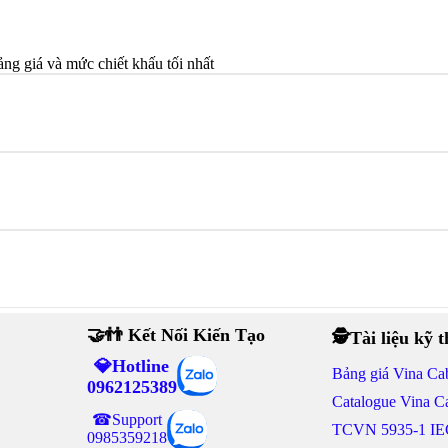
ảng giá và mức chiết khấu tối nhất
🤝👬 Kết Nối Kiến Tạo
🕵Tài liệu kỹ 
💎Hotline
Bảng giá Vina Ca
0962125389
Catalogue Vina C
☎Support
TCVN 5935-1 IE
0985359218