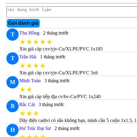
Gửi đánh giá
Thu Hồng
2 tháng trước
T
★★★★★
Xin giá cáp cxv/yjv-Cu/XLPE/PVC 1x185
Trần Hải
1 tháng trước
T
★★★★
Xin giá cáp cxv/yjv-Cu/XLPE/PVC 5x6
Minh Toàn
3 tháng trước
M
★★
Xin giá cáp tiếp địa cv/bv-Cu/PVC 1x240
Bắc Cái
3 tháng trước
B
★★★
Dây điện cadivi có sẵn không bạn, mình cần 5 cuộn 1x1.5, 1
Hư Trúc Đại Sư
2 tháng trước
H