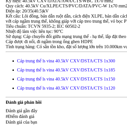
Ký hiệu: 40.5kV CXV/DATA/AWA/CTS/WBC 1x70 mm2
Quy cách: 40.5kV Cu/XLPE/CTS/PVC/DATA/PVC-W 1x70 mm
Điện áp: 20/35(40.5)kV
Kết cấu: Lõi đồng, bán dẫn ruột dẫn, cách điện XLPE, bán dẫn c
với cáp ngầm trung thế, không giáp với cáp treo trung thế, vỏ 
Tiêu chuẩn: TCVN 5935-2; IEC 60502-2
Nhiệt độ làm việc liên tục: 90°C
Sử dụng: Cáp chuyển đổi giữa mạng trung thế - hạ thế, lắp đặt theo
Cáp được đi nổi, đi ngầm trong ống ghen HDPE
Tình trạng hàng: Có sẵn tồn kho, đặt số lượng lớn trên 10.000km vu
Cáp trung thế ls vina 40.5kV CXV/DSTA/CTS 1x300
Cáp trung thế ls vina 40.5kV CXV/DSTA/CTS 1x185
Cáp trung thế ls vina 40.5kV CXV/DSTA/CTS 1x150
Cáp trung thế ls vina 40.5kV CXV/DSTA/CTS 1x120
Đánh giá phản hồi
Đánh giá gần đây
#Điểm đánh giá
Đánh giá của bạn