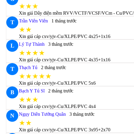
★★★
Xin giá Dây điện mềm RVV/VCTF/VCSF/VCm - Cu/PVC
Trần Viên Viên
1 tháng trước
T
★★
Xin giá cáp cxv/yjv-Cu/XLPE/PVC 4x25+1x16
Lý Tự Thành
3 tháng trước
L
★★★★
Xin giá cáp cxv/yjv-Cu/XLPE/PVC 4x35+1x16
Thạch Tú
2 tháng trước
T
★★★★★
Xin giá cáp cxv/yjv-Cu/XLPE/PVC 5x6
Bạch Y Tú Sĩ
2 tháng trước
B
★★★
Xin giá cáp cxv/yjv-Cu/XLPE/PVC 4x4
Ngụy Diên Tướng Quân
3 tháng trước
N
★★
Xin giá cáp cxv/yjv-Cu/XLPE/PVC 3x95+2x70