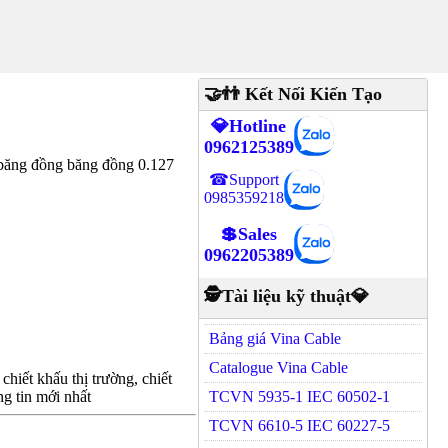
🤝👬 Kết Nối Kiến Tạo
💎Hotline
0962125389
băng đồng băng đồng 0.127
☎Support
0985359218
💲Sales
0962205389
🕵Tài liệu kỹ thuật💎
Bảng giá Vina Cable
Catalogue Vina Cable
hiết khấu thị trường, chiết
g tin mới nhất
TCVN 5935-1 IEC 60502-1
TCVN 6610-5 IEC 60227-5