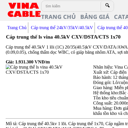
🔍
TRANG CHỦ
BẢNG GIÁ
CAT
Trang Chủ
Cáp trung thế 24kV/35kV/40.5kV
Cáp trung thế 4
Cáp trung thế ls vina 40.5kV CXV/DSTA/CTS 1x70
Cáp trung thế 40.5kV 1 lõi (1C) 20/35(40.5)kV CXV/DATA/AWA/
(0.09,0.05), chống thấm dọc WBC, có giáp băng nhôm ATA, sợi
Giá:
1.931.300
VNĐ/m
Nhãn hiệu: Vina C
Xuất xứ: Cáp điện
Bảo hành: 12 thán
Đóng gói: Lô/cuộn
Giao hàng: Miễn p
Hệ thống kho:Bắc 
Tồn kho tiêu chuẩ
Công suất: 20.000
Mua hàng: Đơn giá 
khấu tồn kho và ch
Mô tả: Cáp trung thế 40.5kv 1 lõi. Cáp trung thế 1x70, Cáp ngầm t