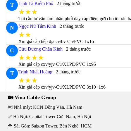
Tịnh Tà Kiếm Phổ
2 tháng trước
T
★★★
Tôi cần tư vấn làm phân phối dây cáp điện, gửi cho tôi xin b
Ngọc Nữ Tâm Kinh
2 tháng trước
N
★★
Xin giá cáp tiếp địa cv/bv-Cu/PVC 1x16
Cửu Dương Chân Kinh
2 tháng trước
C
★★★★
Xin giá cáp cxv/yjv-Cu/XLPE/PVC 1x95
Trịnh Nhất Hoàng
2 tháng trước
T
★★★
Xin giá cáp cxv/yjv-Cu/XLPE/PVC 3x10+1x6
🏡 Vina Cable Group
🆙 Nhà máy: KCN Đồng Văn, Hà Nam
✅ Hà Nội: Capital Tower Cửa Nam, Hà Nội
🔷 Sài Gòn: Saigon Tower, Bến Nghé, HCM