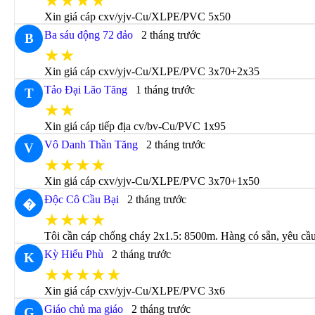
★★★★
Xin giá cáp cxv/yjv-Cu/XLPE/PVC 5x50
Ba sáu động 72 đảo
2 tháng trước
B
★★
Xin giá cáp cxv/yjv-Cu/XLPE/PVC 3x70+2x35
Tảo Đại Lão Tăng
1 tháng trước
T
★★
Xin giá cáp tiếp địa cv/bv-Cu/PVC 1x95
Vô Danh Thần Tăng
2 tháng trước
V
★★★★
Xin giá cáp cxv/yjv-Cu/XLPE/PVC 3x70+1x50
Độc Cô Cầu Bại
2 tháng trước
�
★★★★
Tôi cần cáp chống cháy 2x1.5: 8500m. Hàng có sẵn, yêu cầu 
Kỳ Hiểu Phù
2 tháng trước
K
★★★★★
Xin giá cáp cxv/yjv-Cu/XLPE/PVC 3x6
Giáo chủ ma giáo
2 tháng trước
G