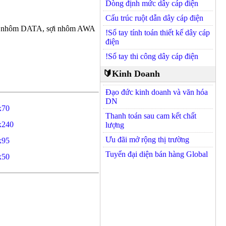
Dòng định mức dây cáp điện
Cấu trúc ruột dẫn dây cáp điện
băng nhôm DATA, sợi nhôm AWA
!Sổ tay tính toán thiết kế dây cáp
điện
!Sổ tay thi công dây cáp điện
🔰Kinh Doanh
Đạo đức kinh doanh và văn hóa
DN
x70
Thanh toán sau cam kết chất
x240
lượng
Ưu đãi mở rộng thị trường
x95
Tuyển đại diện bán hàng Global
x50