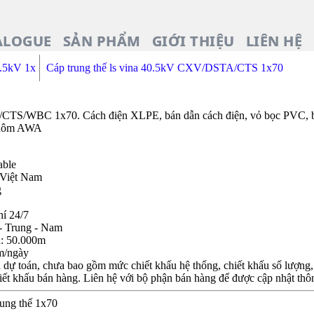
ALOGUE
SẢN PHẨM
GIỚI THIỆU
LIÊN HỆ
0.5kV 1x
Cáp trung thế ls vina 40.5kV CXV/DSTA/CTS 1x70
CTS/WBC 1x70. Cách điện XLPE, bán dẫn cách điện, vỏ bọc PVC, 
 nhôm AWA
able
 Việt Nam
g
hí 24/7
- Trung - Nam
n: 50.000m
m/ngày
dự toán, chưa bao gồm mức chiết khấu hệ thống, chiết khấu số lượng, c
iết khấu bán hàng. Liên hệ với bộ phận bán hàng để được cập nhật thôn
rung thế 1x70