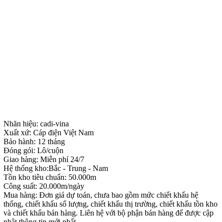
Nhãn hiệu: cadi-vina
Xuất xứ: Cáp điện Việt Nam
Bảo hành: 12 tháng
Đóng gói: Lô/cuộn
Giao hàng: Miễn phí 24/7
Hệ thống kho:Bắc - Trung - Nam
Tồn kho tiêu chuẩn: 50.000m
Công suất: 20.000m/ngày
Mua hàng: Đơn giá dự toán, chưa bao gồm mức chiết khấu hệ
thống, chiết khấu số lượng, chiết khấu thị trường, chiết khấu tồn kho
và chiết khấu bán hàng. Liên hệ với bộ phận bán hàng để được cập
nhật thông tin mới nhất