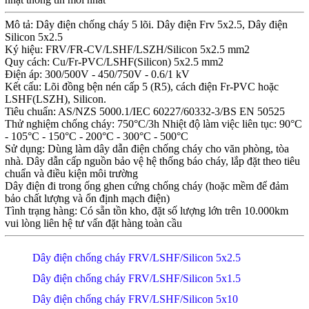
Mô tả: Dây điện chống cháy 5 lõi. Dây điện Frv 5x2.5, Dây điện
Silicon 5x2.5
Ký hiệu: FRV/FR-CV/LSHF/LSZH/Silicon 5x2.5 mm2
Quy cách: Cu/Fr-PVC/LSHF(Silicon) 5x2.5 mm2
Điện áp: 300/500V - 450/750V - 0.6/1 kV
Kết cấu: Lõi đồng bện nén cấp 5 (R5), cách điện Fr-PVC hoặc
LSHF(LSZH), Silicon.
Tiêu chuẩn: AS/NZS 5000.1/IEC 60227/60332-3/BS EN 50525
Thử nghiệm chống cháy: 750°C/3h Nhiệt độ làm việc liên tục: 90°C
- 105°C - 150°C - 200°C - 300°C - 500°C
Sử dụng: Dùng làm dây dẫn điện chống cháy cho văn phòng, tòa
nhà. Dây dẫn cấp nguồn bảo vệ hệ thống báo cháy, lắp đặt theo tiêu
chuẩn và điều kiện môi trường
Dây điện đi trong ống ghen cứng chống cháy (hoặc mềm để đảm
bảo chất lượng và ổn định mạch điện)
Tình trạng hàng: Có sẵn tồn kho, đặt số lượng lớn trên 10.000km
vui lòng liên hệ tư vấn đặt hàng toàn cầu
Dây điện chống cháy FRV/LSHF/Silicon 5x2.5
Dây điện chống cháy FRV/LSHF/Silicon 5x1.5
Dây điện chống cháy FRV/LSHF/Silicon 5x10