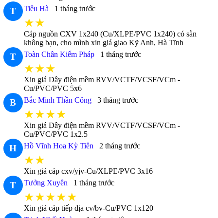
Tiêu Hà
1 tháng trước
T
★★
Cáp nguồn CXV 1x240 (Cu/XLPE/PVC 1x240) có sẵn
không bạn, cho mình xin giá giao Kỹ Anh, Hà Tĩnh
Toàn Chân Kiếm Pháp
1 tháng trước
T
★★★
Xin giá Dây điện mềm RVV/VCTF/VCSF/VCm -
Cu/PVC/PVC 5x6
Bắc Minh Thần Công
3 tháng trước
B
★★★★
Xin giá Dây điện mềm RVV/VCTF/VCSF/VCm -
Cu/PVC/PVC 1x2.5
Hồ Vĩnh Hoa Kỳ Tiên
2 tháng trước
H
★★
Xin giá cáp cxv/yjv-Cu/XLPE/PVC 3x16
Tưởng Xuyên
1 tháng trước
T
★★★★★
Xin giá cáp tiếp địa cv/bv-Cu/PVC 1x120