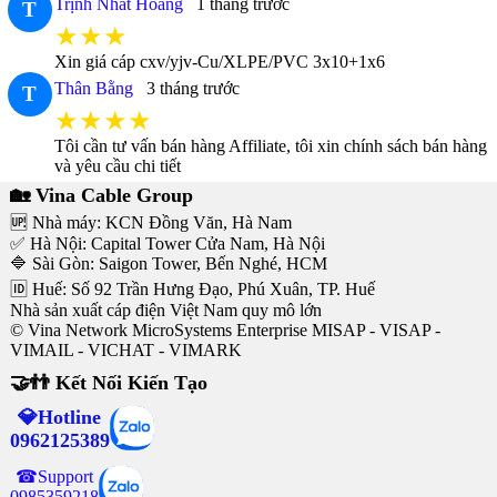
Trịnh Nhất Hoàng
1 tháng trước
T
★★★
Xin giá cáp cxv/yjv-Cu/XLPE/PVC 3x10+1x6
Thân Bằng
3 tháng trước
T
★★★★
Tôi cần tư vấn bán hàng Affiliate, tôi xin chính sách bán hàng
và yêu cầu chi tiết
🏡 Vina Cable Group
🆙 Nhà máy: KCN Đồng Văn, Hà Nam
✅ Hà Nội: Capital Tower Cửa Nam, Hà Nội
🔷 Sài Gòn: Saigon Tower, Bến Nghé, HCM
🆔 Huế: Số 92 Trần Hưng Đạo, Phú Xuân, TP. Huế
Nhà sản xuất cáp điện Việt Nam quy mô lớn
© Vina Network MicroSystems Enterprise MISAP - VISAP -
VIMAIL - VICHAT - VIMARK
🤝👬 Kết Nối Kiến Tạo
💎Hotline
0962125389
☎Support
0985359218