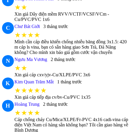
T
★★
Xin giá Dây điện mềm RVV/VCTF/VCSF/VCm -
Cu/PVC/PVC 1x6
Chư Bát Giới
3 tháng trước
C
★★★★
Mình cần cáp điều khiển chống nhiễu băng đồng 3x1.5: 420
m cáp ls vina, bạn có sẵn hàng giao Sơn Trà, Đà Năng
không? Cho mình xin báo giá gồm cước vận chuyển
Ngưu Ma Vương
2 tháng trước
N
★★
Xin giá cáp cxv/yjv-Cu/XLPE/PVC 3x6
Kim Quan Trăm Mắt
1 tháng trước
K
★★★★★
Xin giá cáp tiếp địa cv/bv-Cu/PVC 1x35
Hoàng Trung
2 tháng trước
H
★★★★
Cáp chống cháy Cu/Mica/XLPE/Fr-PVC 4x16 cadi-vina cáp
điện Việt Nam có hàng sẵn không bạn? Tôi cần giao hàng về
Bình Dương