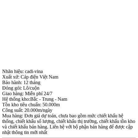
Nhãn hiệu: cadi-vina
Xuất xứ: Cáp điện Việt Nam
Bảo hành: 12 tháng
Đóng gói: Lô/cuộn
Giao hàng: Miễn phí 24/7
Hệ thống kho:Bắc - Trung - Nam
Tồn kho tiêu chuẩn: 50.000m
Công suất: 20.000m/ngày
Mua hàng: Đơn giá dự toán, chưa bao gồm mức chiết khấu hệ
thống, chiết khấu số lượng, chiết khấu thị trường, chiết khấu tồn kho
và chiết khấu bán hàng. Liên hệ với bộ phận bán hàng để được cập
nhật thông tin mới nhất