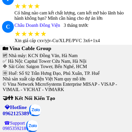
★★★★
Có hãng nào cam kết chất lượng, cam kết mở bảo lãnh bảo
hành không bạn? Mình cần hàng cho dự án lớn
Châu Doanh Đông Viện
3 tháng trước
C
★★★★★
Xin giá cáp cxv/yjv-Cu/XLPE/PVC 3x6+1x4
🏡 Vina Cable Group
🆙 Nhà máy: KCN Đồng Văn, Hà Nam
✅ Hà Nội: Capital Tower Cửa Nam, Hà Nội
🔷 Sài Gòn: Saigon Tower, Bến Nghé, HCM
🆔 Huế: Số 92 Trần Hưng Đạo, Phú Xuân, TP. Huế
Nhà sản xuất cáp điện Việt Nam quy mô lớn
© Vina Network MicroSystems Enterprise MISAP - VISAP -
VIMAIL - VICHAT - VIMARK
🤝👬 Kết Nối Kiến Tạo
💎Hotline
0962125389
☎Support
0985359218