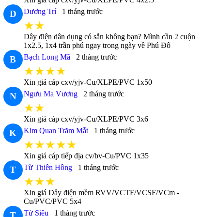
Dương Trí
1 tháng trước
D
★★
Dây điện dân dụng có sẵn không bạn? Mình cần 2 cuộn
1x2.5, 1x4 trần phú ngay trong ngày về Phú Đô
Bạch Long Mã
2 tháng trước
B
★★★★
Xin giá cáp cxv/yjv-Cu/XLPE/PVC 1x50
Ngưu Ma Vương
2 tháng trước
N
★★
Xin giá cáp cxv/yjv-Cu/XLPE/PVC 3x6
Kim Quan Trăm Mắt
1 tháng trước
K
★★★★★
Xin giá cáp tiếp địa cv/bv-Cu/PVC 1x35
Từ Thiên Hồng
1 tháng trước
T
★★★
Xin giá Dây điện mềm RVV/VCTF/VCSF/VCm -
Cu/PVC/PVC 5x4
Từ Siêu
1 tháng trước
T