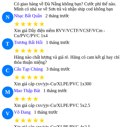
Có giao hàng về Đà Nẵng không bạn? Cước phí thế nào.
Mình có nhà xe về Sơn trà và nhận ship cod không bạn
Nhạc Bất Quần
2 tháng trước
N
★★★★★
Xin giá Dây điện mềm RVV/VCTF/VCSF/VCm -
Cu/PVC/PVC 1x4
Trương Bất Hối
1 tháng trước
T
★★★★★
Hãng nào chất lượng và giá rẻ. Hãng có cam kết gì hay chỉ
thỏa thuận miệng?
Cẩu Tạp Chủng
3 tháng trước
C
★★★★★
Xin giá cáp cxv/yjv-Cu/XLPE/PVC 1x300
Mao Thập Bát
1 tháng trước
M
★★★★
Xin giá cáp cxv/yjv-Cu/XLPE/PVC 5x2.5
Võ Đang
1 tháng trước
V
★★★★★
Xin giá cáp cxv/yjv-Cu/XLPE/PVC 4x2.5