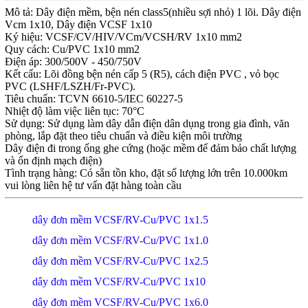
Mô tả: Dây điện mềm, bện nén class5(nhiều sợi nhỏ) 1 lõi. Dây điện
Vcm 1x10, Dây điện VCSF 1x10
Ký hiệu: VCSF/CV/HIV/VCm/VCSH/RV 1x10 mm2
Quy cách: Cu/PVC 1x10 mm2
Điện áp: 300/500V - 450/750V
Kết cấu: Lõi đồng bện nén cấp 5 (R5), cách điện PVC , vỏ bọc
PVC (LSHF/LSZH/Fr-PVC).
Tiêu chuẩn: TCVN 6610-5/IEC 60227-5
Nhiệt độ làm việc liên tục: 70°C
Sử dụng: Sử dụng làm dây dẫn điện dân dụng trong gia đình, văn
phòng, lắp đặt theo tiêu chuẩn và điều kiện môi trường
Dây điện đi trong ống ghe cứng (hoặc mềm để đảm bảo chất lượng
và ổn định mạch điện)
Tình trạng hàng: Có sẵn tồn kho, đặt số lượng lớn trên 10.000km
vui lòng liên hệ tư vấn đặt hàng toàn cầu
dây đơn mềm VCSF/RV-Cu/PVC 1x1.5
dây đơn mềm VCSF/RV-Cu/PVC 1x1.0
dây đơn mềm VCSF/RV-Cu/PVC 1x2.5
dây đơn mềm VCSF/RV-Cu/PVC 1x10
dây đơn mềm VCSF/RV-Cu/PVC 1x6.0