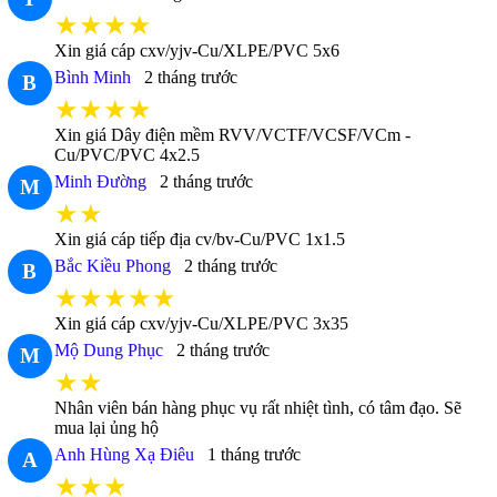
★★★★
Xin giá cáp cxv/yjv-Cu/XLPE/PVC 5x6
Bình Minh
2 tháng trước
B
★★★★
Xin giá Dây điện mềm RVV/VCTF/VCSF/VCm -
Cu/PVC/PVC 4x2.5
Minh Đường
2 tháng trước
M
★★
Xin giá cáp tiếp địa cv/bv-Cu/PVC 1x1.5
Bắc Kiều Phong
2 tháng trước
B
★★★★★
Xin giá cáp cxv/yjv-Cu/XLPE/PVC 3x35
Mộ Dung Phục
2 tháng trước
M
★★
Nhân viên bán hàng phục vụ rất nhiệt tình, có tâm đạo. Sẽ
mua lại ủng hộ
Anh Hùng Xạ Điêu
1 tháng trước
A
★★★