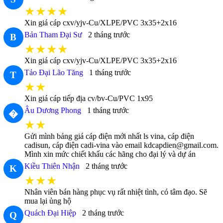
★★★★
Xin giá cáp cxv/yjv-Cu/XLPE/PVC 3x35+2x16
Bản Tham Đại Sư
2 tháng trước
B
★★★★
Xin giá cáp cxv/yjv-Cu/XLPE/PVC 3x35+2x16
Tảo Đại Lão Tăng
1 tháng trước
T
★★
Xin giá cáp tiếp địa cv/bv-Cu/PVC 1x95
Âu Dương Phong
1 tháng trước
�
★★
Gửi mình bảng giá cáp điện mới nhất ls vina, cáp điện
cadisun, cáp điện cadi-vina vào email kdcapdien@gmail.com.
Mình xin mức chiết khấu các hãng cho đại lý và dự án
Kiều Thiên Nhận
2 tháng trước
K
★★★
Nhân viên bán hàng phục vụ rất nhiệt tình, có tâm đạo. Sẽ
mua lại ủng hộ
Quách Đại Hiệp
2 tháng trước
Q