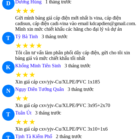
Dương Hùng
1 tháng trước
D
★★★
Gửi mình bảng giá cáp điện mới nhất ls vina, cáp điện
cadisun, cáp điện cadi-vina vào email kdcapdien@gmail.com.
Mình xin mức chiết khấu các hãng cho đại lý và dự án
Tỳ Bà Tinh
3 tháng trước
T
★★★★
Tôi cần tư vấn làm phân phối dây cáp điện, gửi cho tôi xin
bảng giá và mức chiết khấu tối nhất
Khổng Minh Tiên Sinh
3 tháng trước
K
★★★
Xin giá cáp cxv/yjv-Cu/XLPE/PVC 1x185
Ngụy Diên Tướng Quân
3 tháng trước
N
★★
Xin giá cáp cxv/yjv-Cu/XLPE/PVC 3x95+2x70
Tuân Út
3 tháng trước
T
★★★
Xin giá cáp cxv/yjv-Cu/XLPE/PVC 3x10+1x6
Tịnh Tà Kiếm Phổ
2 tháng trước
T