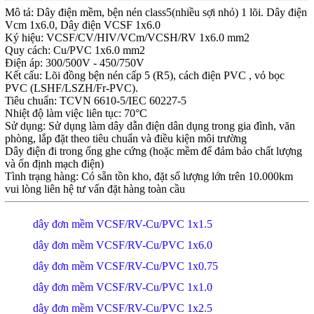
Mô tả: Dây điện mềm, bện nén class5(nhiều sợi nhỏ) 1 lõi. Dây điện
Vcm 1x6.0, Dây điện VCSF 1x6.0
Ký hiệu: VCSF/CV/HIV/VCm/VCSH/RV 1x6.0 mm2
Quy cách: Cu/PVC 1x6.0 mm2
Điện áp: 300/500V - 450/750V
Kết cấu: Lõi đồng bện nén cấp 5 (R5), cách điện PVC , vỏ bọc
PVC (LSHF/LSZH/Fr-PVC).
Tiêu chuẩn: TCVN 6610-5/IEC 60227-5
Nhiệt độ làm việc liên tục: 70°C
Sử dụng: Sử dụng làm dây dẫn điện dân dụng trong gia đình, văn
phòng, lắp đặt theo tiêu chuẩn và điều kiện môi trường
Dây điện đi trong ống ghe cứng (hoặc mềm để đảm bảo chất lượng
và ổn định mạch điện)
Tình trạng hàng: Có sẵn tồn kho, đặt số lượng lớn trên 10.000km
vui lòng liên hệ tư vấn đặt hàng toàn cầu
dây đơn mềm VCSF/RV-Cu/PVC 1x1.5
dây đơn mềm VCSF/RV-Cu/PVC 1x6.0
dây đơn mềm VCSF/RV-Cu/PVC 1x0.75
dây đơn mềm VCSF/RV-Cu/PVC 1x1.0
dây đơn mềm VCSF/RV-Cu/PVC 1x2.5