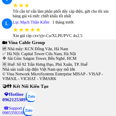
★★★
Tôi cần tư vấn làm phân phối dây cáp điện, gửi cho tôi xin
bảng giá và mức chiết khấu tối nhất
Lục Mạch Thần Kiếm
1 tháng trước
L
★★★★★
Xin giá cáp cxv/yjv-Cu/XLPE/PVC 4x2.5
🏡 Vina Cable Group
🆙 Nhà máy: KCN Đồng Văn, Hà Nam
✅ Hà Nội: Capital Tower Cửa Nam, Hà Nội
🔷 Sài Gòn: Saigon Tower, Bến Nghé, HCM
🆔 Huế: Số 92 Trần Hưng Đạo, Phú Xuân, TP. Huế
Nhà sản xuất cáp điện Việt Nam quy mô lớn
© Vina Network MicroSystems Enterprise MISAP - VISAP -
VIMAIL - VICHAT - VIMARK
🤝👬 Kết Nối Kiến Tạo
💎Hotline
0962125389
☎Support
0985359218