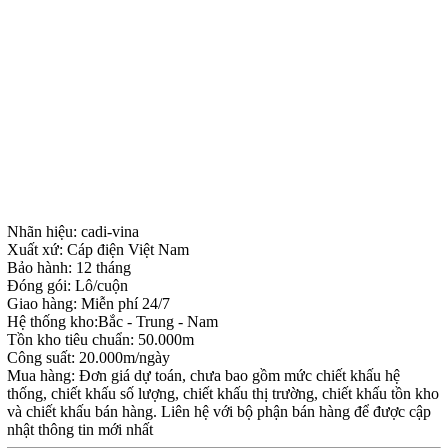
Nhãn hiệu: cadi-vina
Xuất xứ: Cáp điện Việt Nam
Bảo hành: 12 tháng
Đóng gói: Lô/cuộn
Giao hàng: Miễn phí 24/7
Hệ thống kho:Bắc - Trung - Nam
Tồn kho tiêu chuẩn: 50.000m
Công suất: 20.000m/ngày
Mua hàng: Đơn giá dự toán, chưa bao gồm mức chiết khấu hệ
thống, chiết khấu số lượng, chiết khấu thị trường, chiết khấu tồn kho
và chiết khấu bán hàng. Liên hệ với bộ phận bán hàng để được cập
nhật thông tin mới nhất