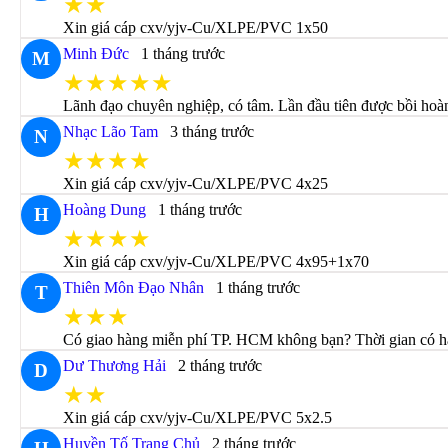
★★
Xin giá cáp cxv/yjv-Cu/XLPE/PVC 1x50
Minh Đức
1 tháng trước
M
★★★★★
Lãnh đạo chuyên nghiệp, có tâm. Lần đầu tiên được bồi hoà
Nhạc Lão Tam
3 tháng trước
N
★★★★
Xin giá cáp cxv/yjv-Cu/XLPE/PVC 4x25
Hoàng Dung
1 tháng trước
H
★★★★
Xin giá cáp cxv/yjv-Cu/XLPE/PVC 4x95+1x70
Thiên Môn Đạo Nhân
1 tháng trước
T
★★★
Có giao hàng miễn phí TP. HCM không bạn? Thời gian có hà
Dư Thương Hải
2 tháng trước
D
★★
Xin giá cáp cxv/yjv-Cu/XLPE/PVC 5x2.5
Huyền Tố Trang Chủ
2 tháng trước