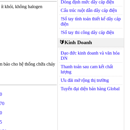
Dòng định mức dây cáp điện
ít khói, không halogen
Cấu trúc ruột dẫn dây cáp điện
!Sổ tay tính toán thiết kế dây cáp
điện
!Sổ tay thi công dây cáp điện
🔰Kinh Doanh
Đạo đức kinh doanh và văn hóa
DN
ảm bảo cho hệ thống chữa cháy
Thanh toán sau cam kết chất
lượng
Ưu đãi mở rộng thị trường
Tuyển đại diện bán hàng Global
0
70
0
5