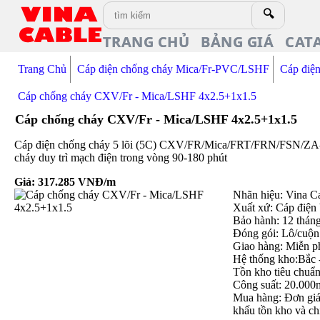
🔍
TRANG CHỦ
BẢNG GIÁ
CAT
Trang Chủ
Cáp điện chống cháy Mica/Fr-PVC/LSHF
Cáp điệ
Cáp chống cháy CXV/Fr - Mica/LSHF 4x2.5+1x1.5
Cáp chống cháy CXV/Fr - Mica/LSHF 4x2.5+1x1.5
Cáp điện chống cháy 5 lõi (5C) CXV/FR/Mica/FRT/FRN/FSN/
cháy duy trì mạch điện trong vòng 90-180 phút
Giá:
317.285
VNĐ/m
Nhãn hiệu: Vina C
Xuất xứ: Cáp điện
Bảo hành: 12 thán
Đóng gói: Lô/cuộn
Giao hàng: Miễn p
Hệ thống kho:Bắc 
Tồn kho tiêu chuẩ
Công suất: 20.000
Mua hàng: Đơn giá 
khấu tồn kho và ch