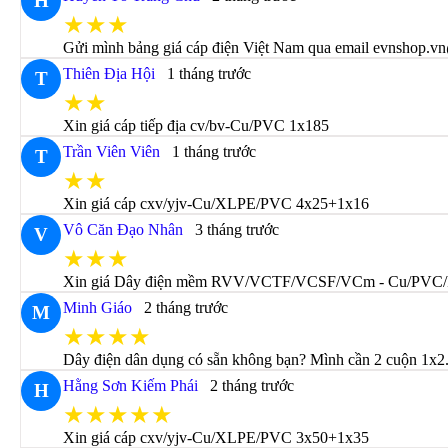
H
★★★
Gửi mình bảng giá cáp điện Việt Nam qua email evnshop.vn
Thiên Địa Hội
1 tháng trước
T
★★
Xin giá cáp tiếp địa cv/bv-Cu/PVC 1x185
Trần Viên Viên
1 tháng trước
T
★★
Xin giá cáp cxv/yjv-Cu/XLPE/PVC 4x25+1x16
Vô Căn Đạo Nhân
3 tháng trước
V
★★★
Xin giá Dây điện mềm RVV/VCTF/VCSF/VCm - Cu/PVC
Minh Giáo
2 tháng trước
M
★★★★
Dây điện dân dụng có sẵn không bạn? Mình cần 2 cuộn 1x2.
Hằng Sơn Kiếm Phái
2 tháng trước
H
★★★★★
Xin giá cáp cxv/yjv-Cu/XLPE/PVC 3x50+1x35