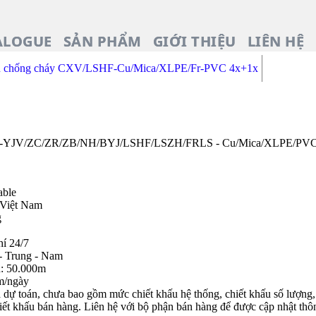
ALOGUE
SẢN PHẨM
GIỚI THIỆU
LIÊN HỆ
n chống cháy CXV/LSHF-Cu/Mica/XLPE/Fr-PVC 4x+1x
ZA-YJV/ZC/ZR/ZB/NH/BYJ/LSHF/LSZH/FRLS - Cu/Mica/XLPE/PVC 
able
 Việt Nam
g
hí 24/7
- Trung - Nam
n: 50.000m
m/ngày
dự toán, chưa bao gồm mức chiết khấu hệ thống, chiết khấu số lượng, c
iết khấu bán hàng. Liên hệ với bộ phận bán hàng để được cập nhật thôn