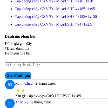
Cáp chống cháy CXV/Fr - Mica/LSHF 4x16+1x10
Cáp chống cháy CXV/Fr - Mica/LSHF 4x185+1x95
Cáp chống cháy CXV/Fr - Mica/LSHF 4x185+1x150
Cáp chống cháy CXV/Fr - Mica/LSHF 4x4+1x2.5
Đánh giá phản hồi
Đánh giá gần đây
#Điểm đánh giá
Đánh giá của bạn
Gửi đánh giá
Minh Châu
2 tháng trước
M
★★
Xin giá cáp cxv/yjv-Cu/XLPE/PVC 1x185
Thảo Vy
2 tháng trước
T