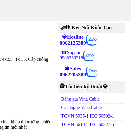
🤝👬 Kết Nối Kiến Tạo
💎Hotline
0962125389
☎Support
0985359218
4x2.5+1x1.5. Cáp chống
💲Sales
0962205389
🕵Tài liệu kỹ thuật💎
Bảng giá Vina Cable
Catalogue Vina Cable
TCVN 5935-1 IEC 60502-1
hiết khấu thị trường, chiết
TCVN 6610-5 IEC 60227-5
g tin mới nhất