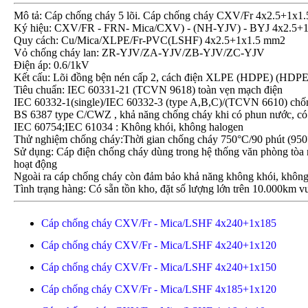
Mô tả: Cáp chống cháy 5 lõi. Cáp chống cháy CXV/Fr 4x2.5+1x1.
Ký hiệu: CXV/FR - FRN- Mica/CXV) - (NH-YJV) - BYJ 4x2.5+
Quy cách: Cu/Mica/XLPE/Fr-PVC(LSHF) 4x2.5+1x1.5 mm2
Vỏ chống cháy lan: ZR-YJV/ZA-YJV/ZB-YJV/ZC-YJV
Điện áp: 0.6/1kV
Kết cấu: Lõi đồng bện nén cấp 2, cách điện XLPE (HDPE) (HDPE
Tiêu chuẩn: IEC 60331-21 (TCVN 9618) toàn vẹn mạch điện
IEC 60332-1(single)/IEC 60332-3 (type A,B,C)/(TCVN 6610) chố
BS 6387 type C/CWZ , khả năng chống cháy khi có phun nước, có
IEC 60754;IEC 61034 : Không khói, không halogen
Thử nghiệm chống cháy:Thời gian chống cháy 750°C/90 phút (950°
Sử dụng: Cáp điện chống cháy dùng trong hệ thống văn phòng tòa n
hoạt động
Ngoài ra cáp chống cháy còn đảm bảo khả năng không khói, không
Tình trạng hàng: Có sẵn tồn kho, đặt số lượng lớn trên 10.000km vu
Cáp chống cháy CXV/Fr - Mica/LSHF 4x240+1x185
Cáp chống cháy CXV/Fr - Mica/LSHF 4x240+1x120
Cáp chống cháy CXV/Fr - Mica/LSHF 4x240+1x150
Cáp chống cháy CXV/Fr - Mica/LSHF 4x185+1x120