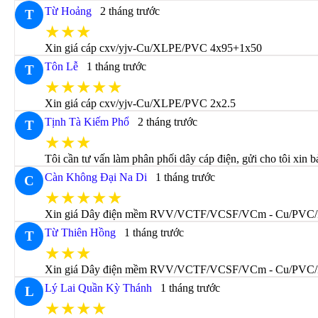
Từ Hoảng
2 tháng trước
T
★★★
Xin giá cáp cxv/yjv-Cu/XLPE/PVC 4x95+1x50
Tôn Lễ
1 tháng trước
T
★★★★★
Xin giá cáp cxv/yjv-Cu/XLPE/PVC 2x2.5
Tịnh Tà Kiếm Phổ
2 tháng trước
T
★★★
Tôi cần tư vấn làm phân phối dây cáp điện, gửi cho tôi xin b
Càn Không Đại Na Di
1 tháng trước
C
★★★★★
Xin giá Dây điện mềm RVV/VCTF/VCSF/VCm - Cu/PVC/
Từ Thiên Hồng
1 tháng trước
T
★★★
Xin giá Dây điện mềm RVV/VCTF/VCSF/VCm - Cu/PVC
Lý Lai Quần Kỳ Thánh
1 tháng trước
L
★★★★